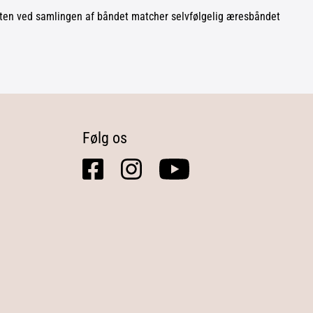
tten ved samlingen af båndet matcher selvfølgelig æresbåndet
Følg os
facebook
instagram
youtube
square