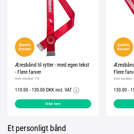
Quantity
Quantity
discount
discount
Æresbånd til rytter - med egen tekst
Æresbånd 
- Flere farver
Flere farv
Item number:
P4
Item number:
110.00 - 130.00 DKK incl. VAT
130.00 - 1
Order here
Et personligt bånd