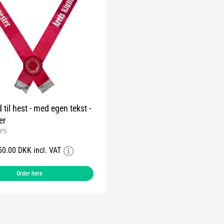
til hest - med egen tekst -
er
P5
50.00 DKK incl. VAT
Order here