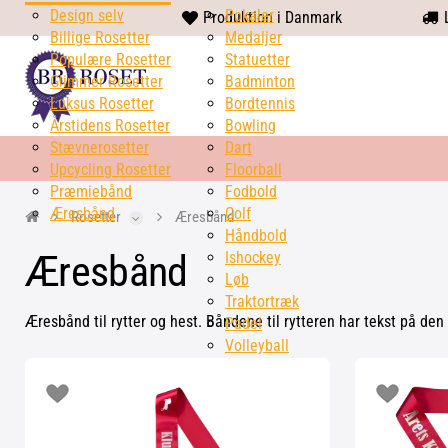
Design selv
heart
Pokaler
Produktion i Danmark
L
Billige Rosetter
solid
Medaljer
Populære Rosetter
Statuetter
Glimmer Rosetter
Badminton
Luksus Rosetter
Bordtennis
Årstidens Rosetter
Bowling
Stævnerosetter
Dart
Upcycling Rosetter
Floorball
Præmiebånd
Fodbold
Æresbånd
Golf
Rosetter
Æresbånd
Håndbold
Æresbånd
Ishockey
Løb
Traktortræk
Æresbånd til rytter og hest. Båndene til rytteren har tekst på den
Padel
Volleyball