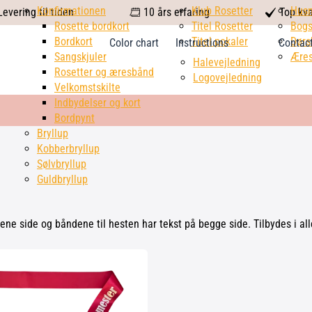
calendar
Konfirmationen
Klub Rosetter
check
Hus
evering til tiden
10 års erfaring
Top kva
Rosette bordkort
Titel Rosetter
mark
Bogs
Bordkort
Titel pokaler
Dørs
Color chart
Instructions
Contac
Sangskjuler
Æres
Halevejledning
Rosetter og æresbånd
Logovejledning
Velkomstskilte
Indbydelser og kort
Bordpynt
Bryllup
Kobberbryllup
Sølvbryllup
Guldbryllup
 ene side og båndene til hesten har tekst på begge side. Tilbydes i al