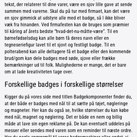
tekst, der relaterer til dine varer, være en sjov lille gave at sende
sammen med varerne. Skal du på tur med firmaet, kan det være
en sjov gimmick at udstyre alle med et badge, så I ikke bliver
væk fra hinanden. Ved firmafesten kan de bruges som præmier
til kåring af årets bedste “hvad-det-nu-måtte-være”. Til en
børnefødselsdag kan alle børn få deres navn eller en
tegneseriefigur lavet til et sjovt og festligt badge. Til en
polterabend kan alle deltagere få et badge eller den kommende
brud/gom kan dele badges med søde, sjove eller frække
bemærkninger ud til folk. Mulighederne er mange, det er bare
om at lade kreativiteten tage over.
Forskellige badges i forskellige størrelser
Kigger du på vores side med titlen Badgekomponenter finder du,
at der både er badges med nål til at sætte på tøjet, nøgleringe
og magneter. Her kan du også se, hvilke størrelser du kan købe
med nål, magnet og nøglering. Det er både en nem og billig
måde at lave sin egen reklame på. De kan eventuelt uddeles på
messer eller sendes med varen som en reminder til næste ordre.