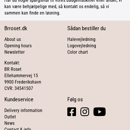
Har du nogle spørgsmål til vores badgemaskiner eller andet, vi
kan være behjælpelige med, så kontakt os endelig, så vi
sammen kan finde en løsning.
Brroset.dk
Sådan bestiller du
About us
Halevejledning
Opening hours
Logovejledning
Newsletter
Color chart
Kontakt:
BR Roset
Ellehammervej 15
9900 Frederikshavn
CVR: 34541507
Kundeservice
Følg os
facebook
instagram
youtube
Delivery information
square
Outlet
News
Contact & info