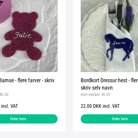
amse - flere farver - skriv
Bordkort Dressur hest - fler
skriv selv navn
BL-02
Item number:
BL-03
incl. VAT
22.00 DKK incl. VAT
Order here
Order here