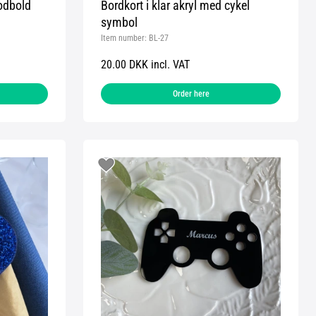
fodbold
Bordkort i klar akryl med cykel
symbol
Item number:
BL-27
20.00 DKK incl. VAT
Order here