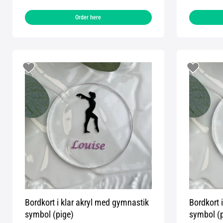
Order here
Bordkort i klar akryl med gymnastik
Bordkort i
symbol (pige)
symbol (p