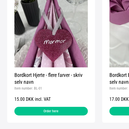
Bordkort Hjerte - flere farver - skriv
Bordkort B
selv navn
selv navn
Item number:
BL-01
Item number:
15.00 DKK incl. VAT
17.00 DKK 
Order here