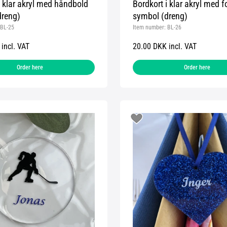
i klar akryl med håndbold
Bordkort i klar akryl med 
dreng)
symbol (dreng)
BL-25
Item number:
BL-26
incl. VAT
20.00 DKK incl. VAT
Order here
Order here