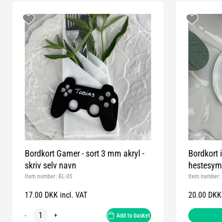
Bordkort Gamer - sort 3 mm akryl -
Bordkort 
skriv selv navn
hestesym
Item number:
BL-05
Item number:
17.00 DKK incl. VAT
20.00 DKK 
-
+
Add to basket