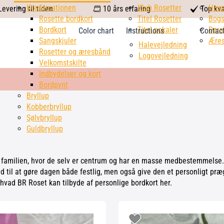
calendar
Konfirmationen
Klub Rosetter
check
Hus
evering til tiden
10 års erfaring
Top kva
Rosette bordkort
Titel Rosetter
mark
Bogs
Bordkort
Titel pokaler
Dørs
Color chart
Instructions
Contac
Sangskjuler
Æres
Halevejledning
Rosetter og æresbånd
Logovejledning
Velkomstskilte
Indbydelser og kort
Bordpynt
Bryllup
Kobberbryllup
Sølvbryllup
Guldbryllup
 familien, hvor de selv er centrum og har en masse medbestemmelse. På
d til at gøre dagen både festlig, men også give den et personligt pr
hvad BR Roset kan tilbyde af personlige bordkort her.