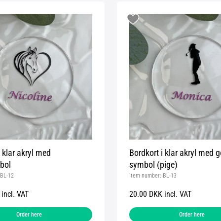
i klar akryl med
Bordkort i klar akryl med g
bol
symbol (pige)
BL-12
Item number:
BL-13
incl. VAT
20.00 DKK incl. VAT
Order here
Order here