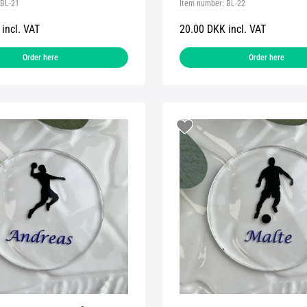
BL-21
Item number:
BL-22
incl. VAT
20.00 DKK incl. VAT
Order here
Order here