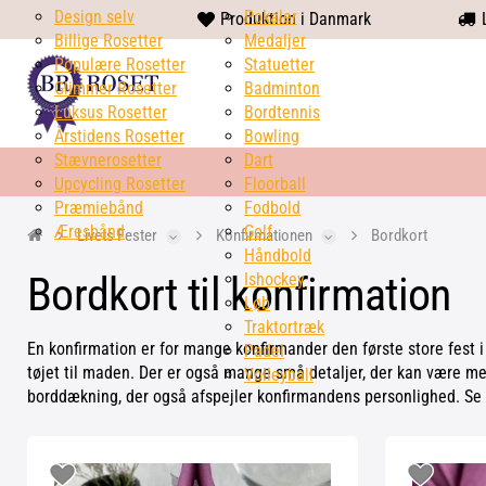
Design selv
heart
Pokaler
Produktion i Danmark
L
Billige Rosetter
solid
Medaljer
Populære Rosetter
Statuetter
Glimmer Rosetter
Badminton
Luksus Rosetter
Bordtennis
Årstidens Rosetter
Bowling
Stævnerosetter
Dart
Upcycling Rosetter
Floorball
Præmiebånd
Fodbold
Æresbånd
Golf
Livets Fester
Konfirmationen
Bordkort
Håndbold
Bordkort til konfirmation
Ishockey
Løb
Traktortræk
En konfirmation er for mange konfirmander den første store fest i
Padel
tøjet til maden. Der er også mange små detaljer, der kan være me
Volleyball
borddækning, der også afspejler konfirmandens personlighed. Se 