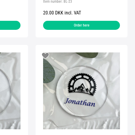
Item number:
BL-23
20.00 DKK incl. VAT
Order here