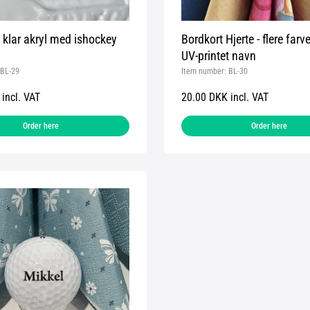
i klar akryl med ishockey
Bordkort Hjerte - flere farver
UV-printet navn
BL-29
Item number:
BL-30
incl. VAT
20.00 DKK incl. VAT
Order here
Order here