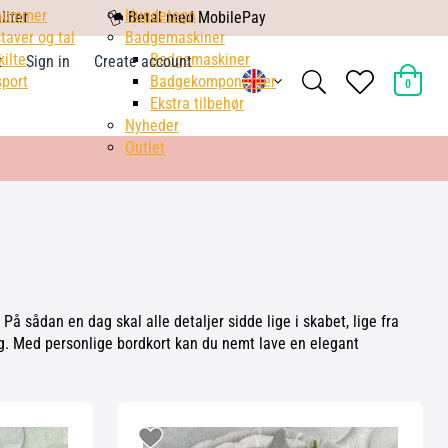
nummer
mobile
Hundetegn
litet
Betal med MobilePay
taver og tal
pay
Badgemaskiner
kilte
Badgemaskiner
t
Sign in
Create account
search
heart
port
Badgekomponenter
0
light
light
Ekstra tilbehør
Nyheder
Outlet
 sådan en dag skal alle detaljer sidde lige i skabet, lige fra
æg. Med personlige bordkort kan du nemt lave en elegant