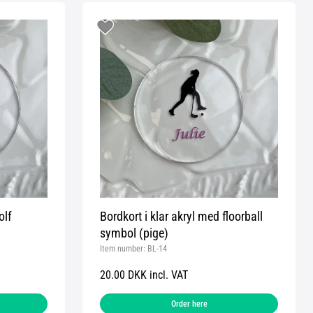
olf
Bordkort i klar akryl med floorball
symbol (pige)
Item number:
BL-14
20.00 DKK incl. VAT
Order here