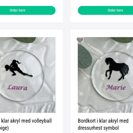
Order here
Order here
 klar akryl med volleyball
Bordkort i klar akryl med
ige)
dressurhest symbol