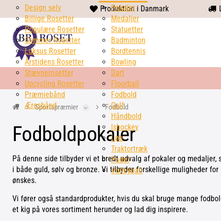
Design selv
heart
Pokaler
Produktion i Danmark
L
Billige Rosetter
solid
Medaljer
Populære Rosetter
Statuetter
Glimmer Rosetter
Badminton
Luksus Rosetter
Bordtennis
Årstidens Rosetter
Bowling
Stævnerosetter
Dart
Upcycling Rosetter
Floorball
Præmiebånd
Fodbold
Æresbånd
Golf
Sportspræmier
Fodbold
Håndbold
Fodboldpokaler
Ishockey
Løb
Traktortræk
På denne side tilbyder vi et bredt udvalg af pokaler og medaljer,
Padel
i både guld, sølv og bronze. Vi tilbyder forskellige muligheder for 
Volleyball
ønskes.
Vi fører også standardprodukter, hvis du skal bruge mange fodbold
et kig på vores sortiment herunder og lad dig inspirere.