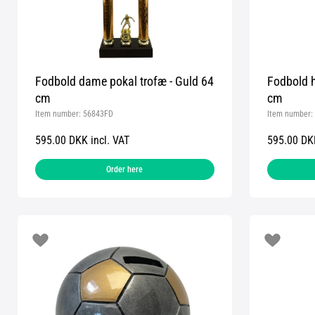
Fodbold dame pokal trofæ - Guld 64
Fodbold h
cm
cm
Item number:
56843FD
Item number:
595.00 DKK incl. VAT
595.00 DKK
Order here