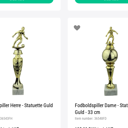
iller Herre - Statuette Guld
Fodboldspiller Dame - Stat
Guld - 33 cm
36543FH
Item number:
36548FD