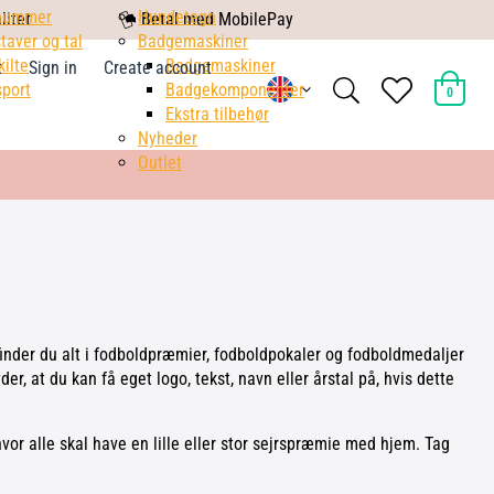
nummer
mobile
Hundetegn
litet
Betal med MobilePay
taver og tal
pay
Badgemaskiner
kilte
Badgemaskiner
t
Sign in
Create account
search
heart
port
Badgekomponenter
0
light
light
Ekstra tilbehør
Nyheder
Outlet
 finder du alt i fodboldpræmier, fodboldpokaler og fodboldmedaljer
er, at du kan få eget logo, tekst, navn eller årstal på, hvis dette
vor alle skal have en lille eller stor sejrspræmie med hjem. Tag