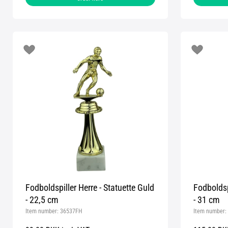
Fodboldspiller Herre - Statuette Guld
Fodboldsp
- 22,5 cm
- 31 cm
Item number:
36537FH
Item number: