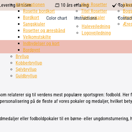
calendar
Konfirmationen
Klub Rosetter
check
Hus
evering til tiden
10 års erfaring
Top kva
Rosette bordkort
Titel Rosetter
mark
Bogs
Bordkort
Titel pokaler
Dørs
Color chart
Instructions
Contac
Sangskjuler
Æres
Halevejledning
Rosetter og æresbånd
Logovejledning
Velkomstskilte
Indbydelser og kort
Bordpynt
Bryllup
Kobberbryllup
Sølvbryllup
Guldbryllup
 som relaterer sig til verdens mest populære sportsgren: fodbold. Her
personalisering på de fleste af vores pokaler og medaljer, hvilket betyd
medaljer eller fodboldpokaler til en børne- eller ungdomsturnering, h