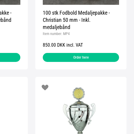
akke -
100 stk Fodbold Medaljepakke -
jebånd
Christian 50 mm - Inkl.
medaljebånd
Item number:
MP4
850.00 DKK incl. VAT
Order here