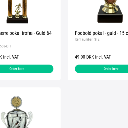
erre pokal trofæ - Guld 64
Fodbold pokal - guld - 15 
Item number:
ST2
56843FH
 incl. VAT
49.00 DKK incl. VAT
Order here
Order here