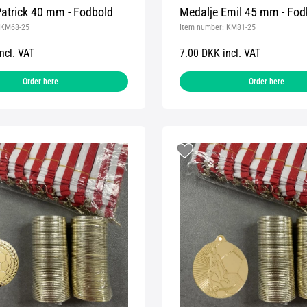
atrick 40 mm - Fodbold
Medalje Emil 45 mm - Fod
KM68-25
Item number:
KM81-25
ncl. VAT
7.00 DKK incl. VAT
Order here
Order here