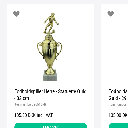
Fodboldspiller Herre - Statuette Guld
Fodboldsp
- 32 cm
Guld - 29
Item number:
36516FH
Item number:
135.00 DKK incl. VAT
135.00 DKK
Order here