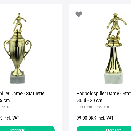
iller Dame - Statuette
Fodboldspiller Dame - Stat
,5 cm
Guld - 20 cm
36516FD
Item number:
36537FD
 incl. VAT
99.00 DKK incl. VAT
Order here
Order here