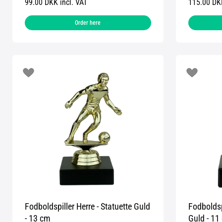
99.00 DKK incl. VAT
115.00 DKK
Order here
Fodboldspiller Herre - Statuette Guld
Fodboldsp
- 13 cm
Guld - 11