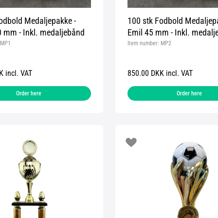
odbold Medaljepakke -
100 stk Fodbold Medaljep
0 mm - Inkl. medaljebånd
Emil 45 mm - Inkl. medal
MP1
Item number:
MP2
 incl. VAT
850.00 DKK incl. VAT
Order here
Order here