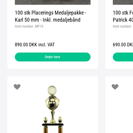
100 stk Placerings Medaljepakke -
100 stk F
Karl 50 mm - Inkl. medaljebånd
Patrick 4
Item number:
MP10
Item number:
890.00 DKK incl. VAT
690.00 DKK
Order here