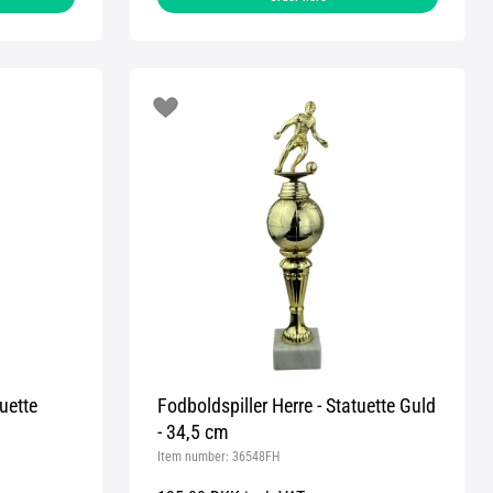
uette
Fodboldspiller Herre - Statuette Guld
- 34,5 cm
Item number:
36548FH