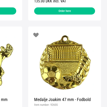
135.00 DKK incl. VAT
Order here
50 mm
Medalje Joakim 47 mm - Fodbold
Item number:
9260G