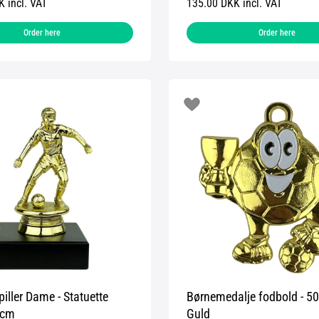
 incl. VAT
135.00 DKK incl. VAT
Order here
Order here
iller Dame - Statuette
Børnemedalje fodbold - 
 cm
Guld