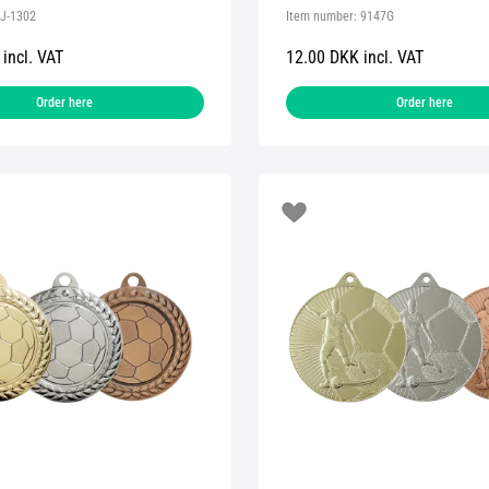
J-1302
Item number:
9147G
incl. VAT
12.00 DKK incl. VAT
Order here
Order here