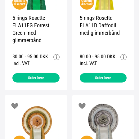
Quantity
Quantity
discount
discount
5-rings Rosette
5-rings Rosette
FLA11FG Forrest
FLA11D Daffodil
Green med
med glimmerbånd
glimmerbånd
80.00 - 95.00 DKK
80.00 - 95.00 DKK
incl. VAT
incl. VAT
Order here
Order here