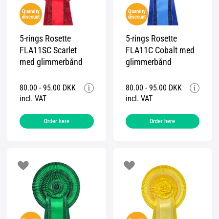
Quantity
Quantity
discount
discount
5-rings Rosette
5-rings Rosette
FLA11SC Scarlet
FLA11C Cobalt med
med glimmerbånd
glimmerbånd
80.00 - 95.00 DKK
80.00 - 95.00 DKK
incl. VAT
incl. VAT
Order here
Order here