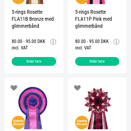
5-rings Rosette
5-rings Rosette
FLA11B Bronze med
FLA11P Pink med
glimmerbånd
glimmerbånd
80.00 - 95.00 DKK
80.00 - 95.00 DKK
incl. VAT
incl. VAT
Order here
Order here
Quantity
Quantity
discount
discount