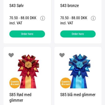
S43 Sølv
S43 bronze
70.50 - 88.00 DKK
70.50 - 88.00 DKK
incl. VAT
incl. VAT
Order here
Order here
Quantity
Quantity
discount
discount
S85 Rød med
S85 blå med glimmer
glimmer