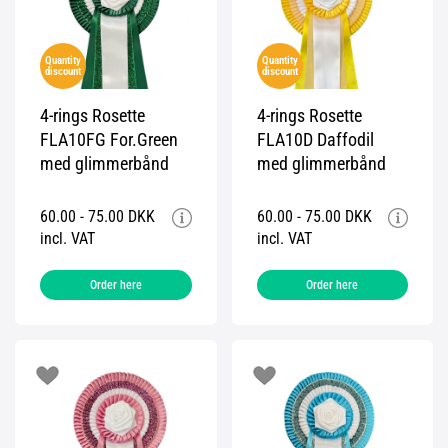
Quantity
Quantity
discount
discount
4-rings Rosette
4-rings Rosette
FLA10FG For.Green
FLA10D Daffodil
med glimmerbånd
med glimmerbånd
60.00 - 75.00 DKK
60.00 - 75.00 DKK
incl. VAT
incl. VAT
Order here
Order here