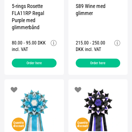
5-rings Rosette
S89 Wine med
FLA11RP Regal
glimmer
Purple med
glimmerbånd
80.00 - 95.00 DKK
215.00 - 250.00
incl. VAT
DKK incl. VAT
Order here
Order here
Quantity
Quantity
discount
discount