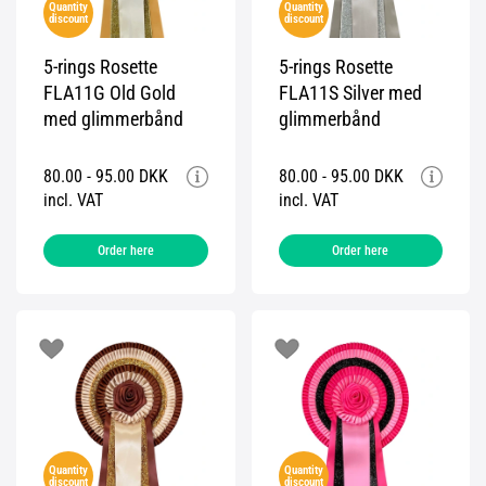
Quantity
Quantity
discount
discount
5-rings Rosette
5-rings Rosette
FLA11G Old Gold
FLA11S Silver med
med glimmerbånd
glimmerbånd
80.00 - 95.00 DKK
80.00 - 95.00 DKK
incl. VAT
incl. VAT
Order here
Order here
Quantity
Quantity
discount
discount