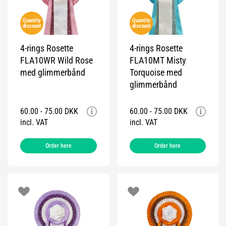
Quantity
Quantity
discount
discount
4-rings Rosette
4-rings Rosette
FLA10WR Wild Rose
FLA10MT Misty
med glimmerbånd
Torquoise med
glimmerbånd
60.00 - 75.00 DKK
60.00 - 75.00 DKK
incl. VAT
incl. VAT
Order here
Order here