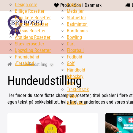
Design selv
heart
Pokaler
Produktion i Danmark
L
Billige Rosetter
solid
Medaljer
Populære Rosetter
Statuetter
Glimmer Rosetter
Badminton
Luksus Rosetter
Bordtennis
Årstidens Rosetter
Bowling
Stævnerosetter
Dart
Upcycling Rosetter
Floorball
Præmiebånd
Fodbold
Æresbånd
Golf
Hundeudstilling
Håndbold
Hundeudstilling
Ishockey
Løb
Traktortræk
Her finder du store flotte champion rosetter, titel pokaler i flere
Padel
egen tekst på sokkelskiltet, hvis titel er anderledes end vores st
Volleyball