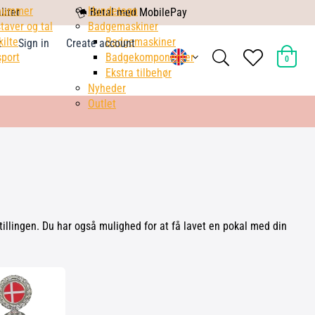
nummer
mobile
Hundetegn
litet
Betal med MobilePay
taver og tal
pay
Badgemaskiner
kilte
Badgemaskiner
t
Sign in
Create account
search
heart
port
Badgekomponenter
0
light
light
Ekstra tilbehør
Nyheder
Outlet
dstillingen. Du har også mulighed for at få lavet en pokal med din