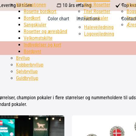
calendar
Konfirmationen
Klub Rosetter
check
Hus
evering til tiden
10 års erfaring
Top kva
Rosette bordkort
Titel Rosetter
mark
Bogs
Bordkort
Titel pokaler
Dørs
Color chart
Instructions
Contac
Sangskjuler
Æres
Halevejledning
Rosetter og æresbånd
Logovejledning
Velkomstskilte
Indbydelser og kort
Bordpynt
Bryllup
Kobberbryllup
Sølvbryllup
Guldbryllup
 størrelser, champion pokaler i flere størrelser og nummerholdere til u
andard pokaler.