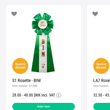
Quantity
Quantity
discount
discount
S1 Rosette - BIM
LA7 Roset
Item number:
S1-BIM
Item number:
28.00 - 40.00 DKK incl. VAT
32.50 - 43
Order here