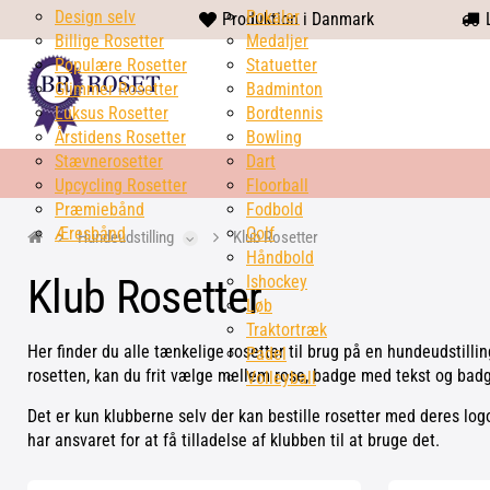
Design selv
heart
Pokaler
Produktion i Danmark
L
Billige Rosetter
solid
Medaljer
Populære Rosetter
Statuetter
Glimmer Rosetter
Badminton
Luksus Rosetter
Bordtennis
Årstidens Rosetter
Bowling
Stævnerosetter
Dart
Upcycling Rosetter
Floorball
Præmiebånd
Fodbold
Æresbånd
Golf
Hundeudstilling
Klub Rosetter
Håndbold
Klub Rosetter
Ishockey
Løb
Traktortræk
Her finder du alle tænkelige rosetter til brug på en hundeudstillin
Padel
rosetten, kan du frit vælge mellem rose, badge med tekst og bad
Volleyball
Det er kun klubberne selv der kan bestille rosetter med deres logo.
har ansvaret for at få tilladelse af klubben til at bruge det.