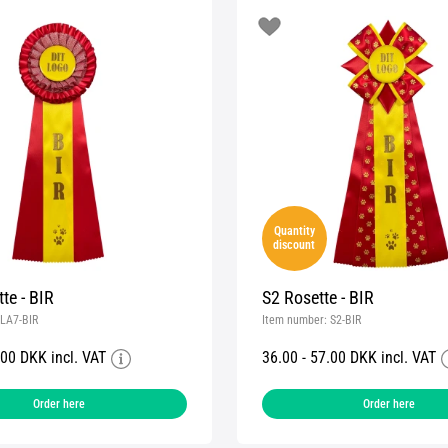
Quantity
discount
te - BIR
S2 Rosette - BIR
LA7-BIR
Item number:
S2-BIR
.00 DKK incl. VAT
36.00 - 57.00 DKK incl. VAT
Order here
Order here