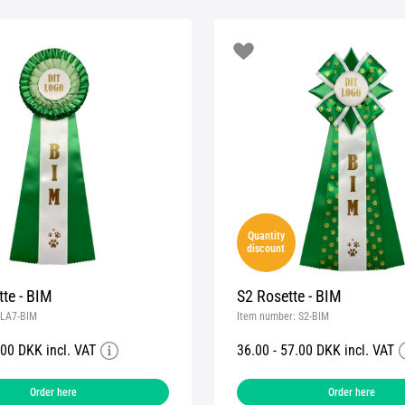
Quantity
discount
te - BIM
S2 Rosette - BIM
LA7-BIM
Item number:
S2-BIM
.00 DKK incl. VAT
36.00 - 57.00 DKK incl. VAT
Order here
Order here