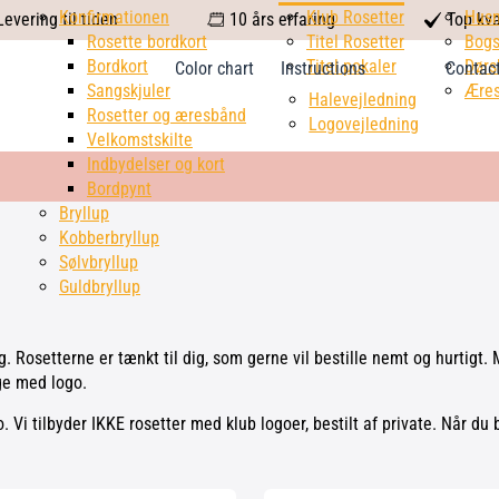
calendar
Konfirmationen
Klub Rosetter
check
Hus
evering til tiden
10 års erfaring
Top kva
Rosette bordkort
Titel Rosetter
mark
Bogs
Bordkort
Titel pokaler
Dørs
Color chart
Instructions
Contac
Sangskjuler
Æres
Halevejledning
Rosetter og æresbånd
Logovejledning
Velkomstskilte
Indbydelser og kort
Bordpynt
Bryllup
Kobberbryllup
Sølvbryllup
Guldbryllup
g. Rosetterne er tænkt til dig, som gerne vil bestille nemt og hurtigt. 
ge med logo.
 Vi tilbyder IKKE rosetter med klub logoer, bestilt af private. Når du 