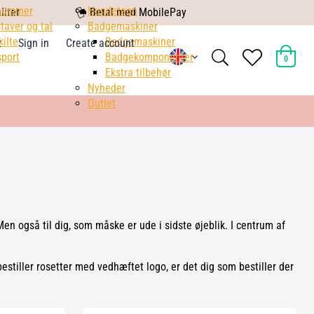
nummer
mobile
Hundetegn
litet
Betal med MobilePay
taver og tal
pay
Badgemaskiner
kilte
Badgemaskiner
t
Sign in
Create account
search
heart
port
Badgekomponenter
0
light
light
Ekstra tilbehør
Nyheder
Outlet
Men også til dig, som måske er ude i sidste øjeblik. I centrum af
bestiller rosetter med vedhæftet logo, er det dig som bestiller der