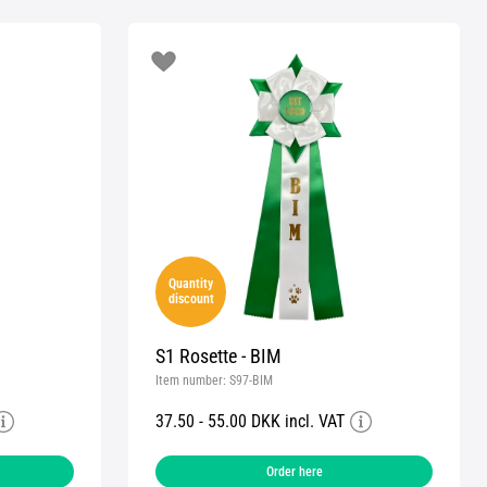
Quantity
discount
S1 Rosette - BIM
Item number:
S97-BIM
37.50 - 55.00 DKK incl. VAT
Order here