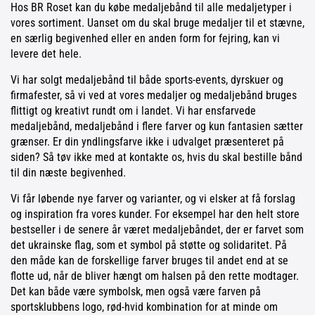
Hos BR Roset kan du købe medaljebånd til alle medaljetyper i
vores sortiment. Uanset om du skal bruge medaljer til et stævne,
en særlig begivenhed eller en anden form for fejring, kan vi
levere det hele.
Vi har solgt medaljebånd til både sports-events, dyrskuer og
firmafester, så vi ved at vores medaljer og medaljebånd bruges
flittigt og kreativt rundt om i landet. Vi har ensfarvede
medaljebånd, medaljebånd i flere farver og kun fantasien sætter
grænser. Er din yndlingsfarve ikke i udvalget præsenteret på
siden? Så tøv ikke med at kontakte os, hvis du skal bestille bånd
til din næste begivenhed.
Vi får løbende nye farver og varianter, og vi elsker at få forslag
og inspiration fra vores kunder. For eksempel har den helt store
bestseller i de senere år været medaljebåndet, der er farvet som
det ukrainske flag, som et symbol på støtte og solidaritet. På
den måde kan de forskellige farver bruges til andet end at se
flotte ud, når de bliver hængt om halsen på den rette modtager.
Det kan både være symbolsk, men også være farven på
sportsklubbens logo, rød-hvid kombination for at minde om