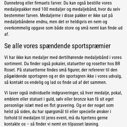
Dannebrog eller firmaets farver. Du kan også bestille vores
medaljepakker med 100 medaljer og medaljebånd, hvor du selv
bestemmer farven. Medaljerne i disse pakker er ikke sat på
medaljebåndene endnu, men det er heldigvis en nem og
overkommelig opgave som både store og små nemt kan finde ud
af.
Se alle vores spændende sportspræmier
Vi har ikke kun medaljer med dertilhørende medaljebånd i vores
sortiment. Du finder også pokaler, statuetter og rosetter hos BR
Roset. På statuetterne findes små figurer, der refererer til den
pågældende sportsgren og er din sportsgren ikke i vores udvalg,
så kontakt os endelig og lad os finde ud af det sammen.
Vi laver også individuelle indgraveringer, så hver medalje, pokal,
emblem eller statuet i guld, sølv eller bronze kan få sit eget
personlige islæt med en flot gravering. Og er der noget som
helst på siden, du har spørgsmål til eller specielle ønsker i
forhold til medaljen til jeres event, må du hjertens gerne
kontakte os – så finder vi nemt en tilpasset løsning.