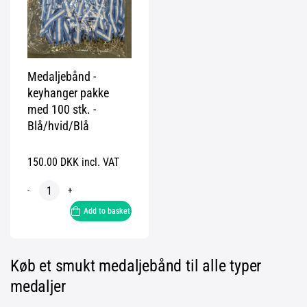
Medaljebånd -
keyhanger pakke
med 100 stk. -
Blå/hvid/Blå
150.00 DKK incl. VAT
-
+
Add to basket
Køb et smukt medaljebånd til alle typer
medaljer