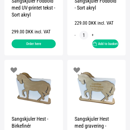
Sangskjuler Fodbold
Sangskjuler Fodbold
med UV-printet tekst -
- Sort akryl
Sort akryl
229.00 DKK incl. VAT
299.00 DKK incl. VAT
-
+
Order here
Add to basket
Sangskjuler Hest -
Sangskjuler Hest
Birkefinér
med gravering -