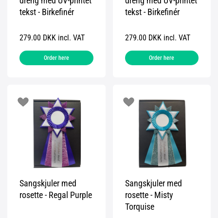
dreng med UV-printet
dreng med UV-printet
tekst - Birkefinér
tekst - Birkefinér
279.00 DKK incl. VAT
279.00 DKK incl. VAT
Order here
Order here
Sangskjuler med
Sangskjuler med
rosette - Regal Purple
rosette - Misty
Torquise