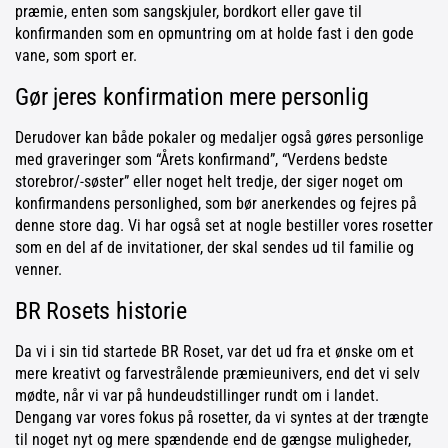
præmie, enten som sangskjuler, bordkort eller gave til
konfirmanden som en opmuntring om at holde fast i den gode
vane, som sport er.
Gør jeres konfirmation mere personlig
Derudover kan både pokaler og medaljer også gøres personlige
med graveringer som “Årets konfirmand”, “Verdens bedste
storebror/-søster” eller noget helt tredje, der siger noget om
konfirmandens personlighed, som bør anerkendes og fejres på
denne store dag. Vi har også set at nogle bestiller vores rosetter
som en del af de invitationer, der skal sendes ud til familie og
venner.
BR Rosets historie
Da vi i sin tid startede BR Roset, var det ud fra et ønske om et
mere kreativt og farvestrålende præmieunivers, end det vi selv
mødte, når vi var på hundeudstillinger rundt om i landet.
Dengang var vores fokus på rosetter, da vi syntes at der trængte
til noget nyt og mere spændende end de gængse muligheder,