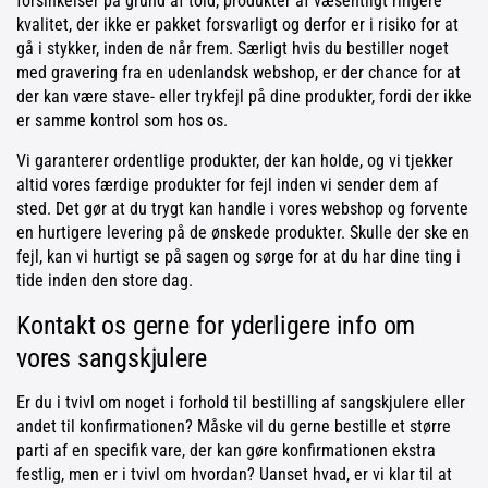
forsinkelser på grund af told, produkter af væsentligt ringere
kvalitet, der ikke er pakket forsvarligt og derfor er i risiko for at
gå i stykker, inden de når frem. Særligt hvis du bestiller noget
med gravering fra en udenlandsk webshop, er der chance for at
der kan være stave- eller trykfejl på dine produkter, fordi der ikke
er samme kontrol som hos os.
Vi garanterer ordentlige produkter, der kan holde, og vi tjekker
altid vores færdige produkter for fejl inden vi sender dem af
sted. Det gør at du trygt kan handle i vores webshop og forvente
en hurtigere levering på de ønskede produkter. Skulle der ske en
fejl, kan vi hurtigt se på sagen og sørge for at du har dine ting i
tide inden den store dag.
Kontakt os gerne for yderligere info om
vores sangskjulere
Er du i tvivl om noget i forhold til bestilling af sangskjulere eller
andet til konfirmationen? Måske vil du gerne bestille et større
parti af en specifik vare, der kan gøre konfirmationen ekstra
festlig, men er i tvivl om hvordan? Uanset hvad, er vi klar til at