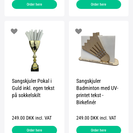
Order here
Order here
Sangskjuler Pokal i
Sangskjuler
Guld inkl. egen tekst
Badminton med UV-
på sokkelskilt
printet tekst -
Birkefinér
249.00 DKK incl. VAT
249.00 DKK incl. VAT
Order here
Order here