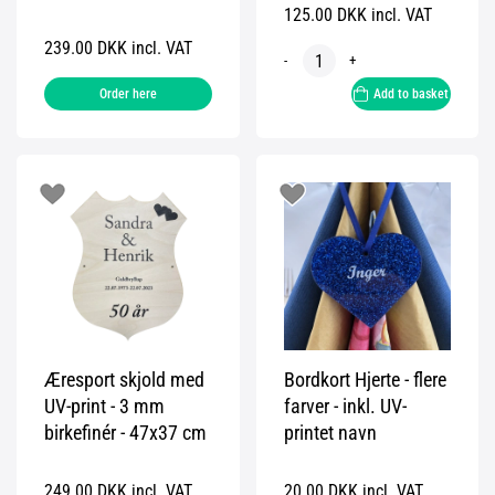
125.00 DKK incl. VAT
239.00 DKK incl. VAT
-
+
Order here
Add to basket
Æresport skjold med
Bordkort Hjerte - flere
UV-print - 3 mm
farver - inkl. UV-
birkefinér - 47x37 cm
printet navn
249.00 DKK incl. VAT
20.00 DKK incl. VAT