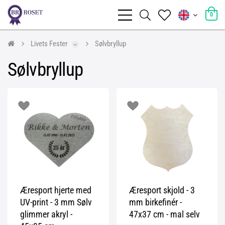
0
Livets Fester
Sølvbryllup
Sølvbryllup
Æresport hjerte med
Æresport skjold - 3
UV-print - 3 mm Sølv
mm birkefinér -
glimmer akryl -
47x37 cm - mal selv