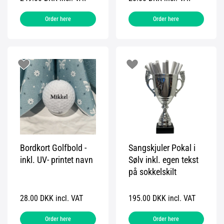
Order here
Order here
Bordkort Golfbold -
Sangskjuler Pokal i
inkl. UV- printet navn
Sølv inkl. egen tekst
på sokkelskilt
28.00 DKK incl. VAT
195.00 DKK incl. VAT
Order here
Order here