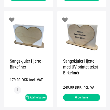
Sangskjuler Hjerte -
Sangskjuler Hjerte
Birkefinér
med UV-printet tekst -
Birkefinér
179.00 DKK incl. VAT
249.00 DKK incl. VAT
-
+
Add to basket
Order here