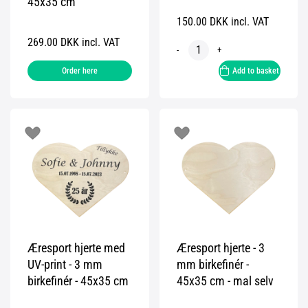
45x35 cm
150.00 DKK incl. VAT
269.00 DKK incl. VAT
-
+
Order here
Add to basket
Æresport hjerte med
Æresport hjerte - 3
UV-print - 3 mm
mm birkefinér -
birkefinér - 45x35 cm
45x35 cm - mal selv