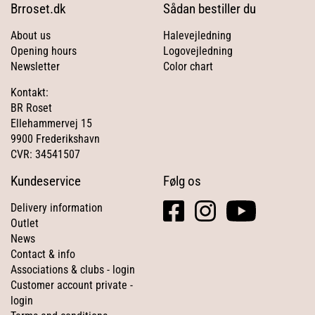
Brroset.dk
Sådan bestiller du
About us
Halevejledning
Opening hours
Logovejledning
Newsletter
Color chart
Kontakt:
BR Roset
Ellehammervej 15
9900 Frederikshavn
CVR: 34541507
Kundeservice
Følg os
facebook
instagram
youtube
Delivery information
square
Outlet
News
Contact & info
Associations & clubs - login
Customer account private -
login