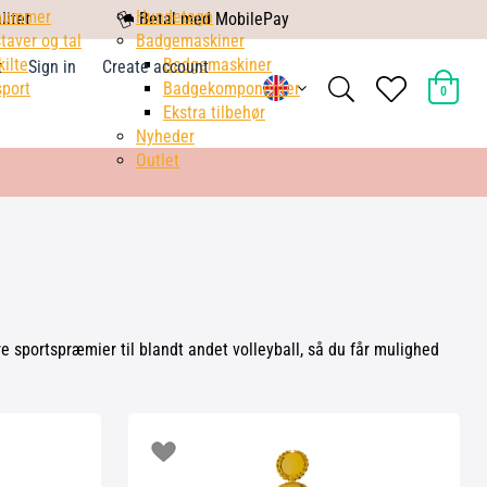
nummer
mobile
Hundetegn
litet
Betal med MobilePay
taver og tal
pay
Badgemaskiner
kilte
Badgemaskiner
t
Sign in
Create account
search
heart
port
Badgekomponenter
0
light
light
Ekstra tilbehør
Nyheder
Outlet
re sportspræmier til blandt andet volleyball, så du får mulighed