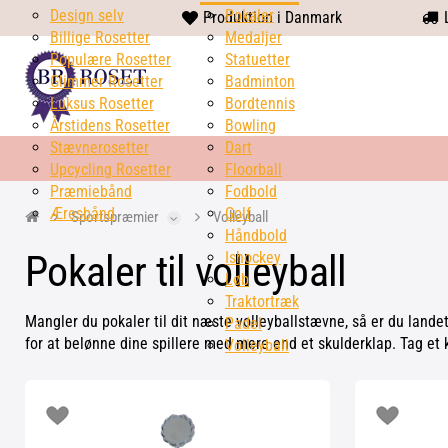
Design selv
heart
Pokaler
Produktion i Danmark
L
Billige Rosetter
solid
Medaljer
Populære Rosetter
Statuetter
Glimmer Rosetter
Badminton
Luksus Rosetter
Bordtennis
Årstidens Rosetter
Bowling
Stævnerosetter
Dart
Upcycling Rosetter
Floorball
Præmiebånd
Fodbold
Æresbånd
Golf
Sportspræmier
Volleyball
Håndbold
Pokaler til volleyball
Ishockey
Løb
Traktortræk
Mangler du pokaler til dit næste volleyballstævne, så er du landet
Padel
for at belønne dine spillere med mere end et skulderklap. Tag et 
Volleyball