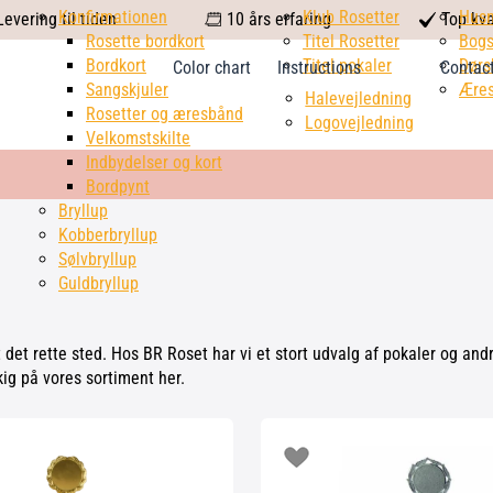
calendar
Konfirmationen
Klub Rosetter
check
Hus
evering til tiden
10 års erfaring
Top kva
Rosette bordkort
Titel Rosetter
mark
Bogs
Bordkort
Titel pokaler
Dørs
Color chart
Instructions
Contac
Sangskjuler
Æres
Halevejledning
Rosetter og æresbånd
Logovejledning
Velkomstskilte
Indbydelser og kort
Bordpynt
Bryllup
Kobberbryllup
Sølvbryllup
Guldbryllup
 det rette sted. Hos BR Roset har vi et stort udvalg af pokaler og and
kig på vores sortiment her.