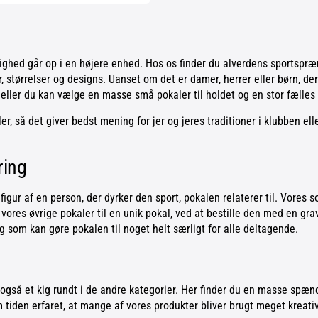
dighed går op i en højere enhed. Hos os finder du alverdens sportspr
r, størrelser og designs. Uanset om det er damer, herrer eller børn, der
 eller du kan vælge en masse små pokaler til holdet og en stor fælles p
, så det giver bedst mening for jer og jeres traditioner i klubben ell
ring
 figur af en person, der dyrker den sport, pokalen relaterer til. Vores
af vores øvrige pokaler til en unik pokal, ved at bestille den med en gra
og som kan gøre pokalen til noget helt særligt for alle deltagende.
ag også et kig rundt i de andre kategorier. Her finder du en masse sp
m tiden erfaret, at mange af vores produkter bliver brugt meget kreativ