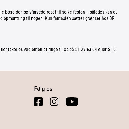
ulle bære den sølvfarvede roset til selve festen – således kan du
 sød opmuntring til nogen. Kun fantasien sætter grænser hos BR
 kontakte os ved enten at ringe til os på 51 29 63 04 eller 51 51
Følg os
facebook
instagram
youtube
square