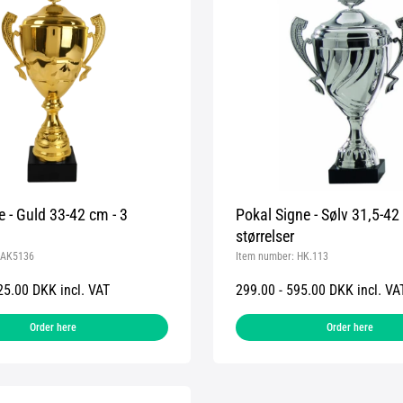
e - Guld 33-42 cm - 3
Pokal Signe - Sølv 31,5-42
størrelser
AK5136
Item number:
HK.113
25.00 DKK incl. VAT
299.00 - 595.00 DKK incl. VA
Order here
Order here