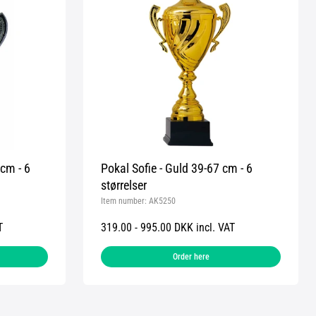
 cm - 6
Pokal Sofie - Guld 39-67 cm - 6
størrelser
Item number:
AK5250
T
319.00 - 995.00 DKK incl. VAT
Order here