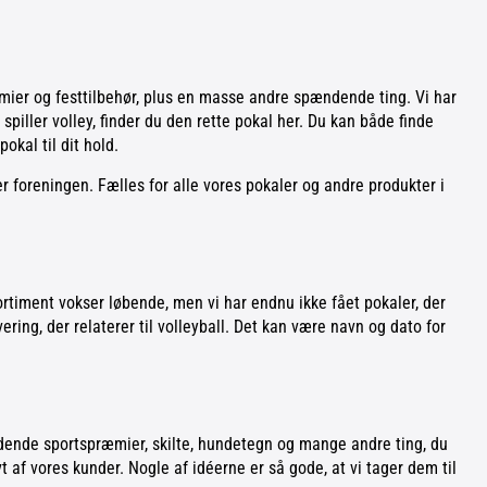
æmier og festtilbehør, plus en masse andre spændende ting. Vi har
 spiller volley, finder du den rette pokal her. Du kan både finde
okal til dit hold.
er foreningen. Fælles for alle vores pokaler og andre produkter i
 sortiment vokser løbende, men vi har endnu ikke fået pokaler, der
vering, der relaterer til volleyball. Det kan være navn og dato for
ændende sportspræmier, skilte, hundetegn og mange andre ting, du
t af vores kunder. Nogle af idéerne er så gode, at vi tager dem til