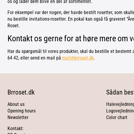
os og lader dem blive en del af sortimentet.
For eksempel var der nogen, der havde bestilt rosetter, som skulle
nu bestille invitations-rosetter. En pokal kan også få graveret “
Roset.
Kontakt os gerne for at høre mere om 
Har du spørgsmål til vores produkter, skal du bestille et bestemt 
64 42, eller send en mail på
mail@brroset.dk
.
Brroset.dk
Sådan best
About us
Halevejlednin
Opening hours
Logovejlednin
Newsletter
Color chart
Kontakt: