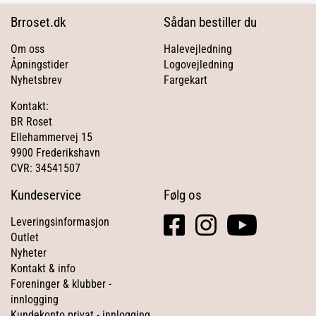
Brroset.dk
Sådan bestiller du
Om oss
Halevejledning
Åpningstider
Logovejledning
Nyhetsbrev
Fargekart
Kontakt:
BR Roset
Ellehammervej 15
9900 Frederikshavn
CVR: 34541507
Kundeservice
Følg os
facebook
instagram
youtube
Leveringsinformasjon
square
Outlet
Nyheter
Kontakt & info
Foreninger & klubber -
innlogging
Kundekonto privat - innlogging