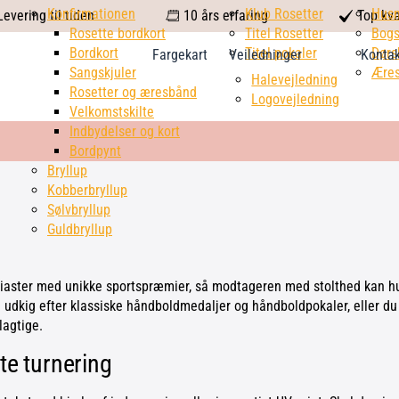
calendar
Konfirmationen
Klub Rosetter
check
Hus
evering til tiden
10 års erfaring
Top kva
Rosette bordkort
Titel Rosetter
mark
Bogs
Bordkort
Titel pokaler
Dørs
Fargekart
Veiledninger
Konta
Sangskjuler
Æres
Halevejledning
Rosetter og æresbånd
Logovejledning
Velkomstskilte
Indbydelser og kort
Bordpynt
Bryllup
Kobberbryllup
Sølvbryllup
Guldbryllup
siaster med unikke sportspræmier, så modtageren med stolthed kan hus
udkig efter klassiske håndboldmedaljer og håndboldpokaler, eller du f
lagtige.
te turnering