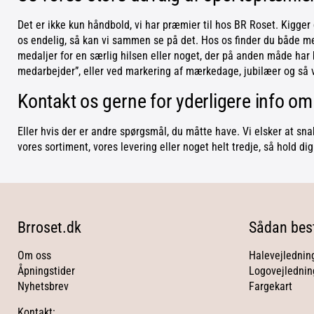
Det er ikke kun håndbold, vi har præmier til hos BR Roset. Kigger 
os endelig, så kan vi sammen se på det. Hos os finder du både meda
medaljer for en særlig hilsen eller noget, der på anden måde har 
medarbejder”, eller ved markering af mærkedage, jubilæer og så vi
Kontakt os gerne for yderligere info o
Eller hvis der er andre spørgsmål, du måtte have. Vi elsker at snak
vores sortiment, vores levering eller noget helt tredje, så hold di
Brroset.dk
Sådan best
Om oss
Halevejlednin
Åpningstider
Logovejlednin
Nyhetsbrev
Fargekart
Kontakt: