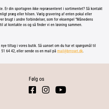
te. Er din sportsgren ikke repræsenteret i sortimentet? Så kontakt
nligt præg eller hilsen. Vælg gravering af enten pokal eller
liver brugt i andre forbindelser, som for eksempel “Månedens
il at kontakte os og så finder vi en løsning sammen.
 nye tiltag i vores butik. Så uanset om du har et spørgsmål til
51 51 64 42, eller sende os en mail på
mail@brroset.dk
.
Følg os
facebook
instagram
youtube
square