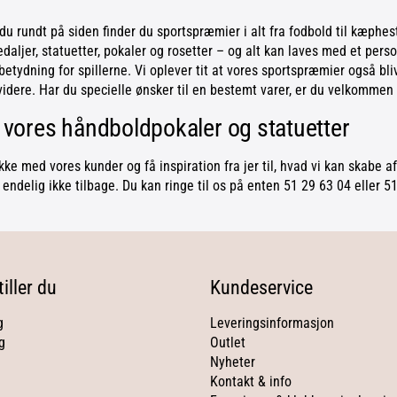
du rundt på siden finder du sportspræmier i alt fra fodbold til kæphes
ljer, statuetter, pokaler og rosetter – og alt kan laves med et perso
betydning for spillerne. Vi oplever tit at vores sportspræmier også b
dere. Har du specielle ønsker til en bestemt varer, er du velkommen t
m vores håndboldpokaler og statuetter
ke med vores kunder og få inspiration fra jer til, hvad vi kan skabe af
g endelig ikke tilbage. Du kan ringe til os på enten 51 29 63 04 eller 
iller du
Kundeservice
g
Leveringsinformasjon
g
Outlet
Nyheter
Kontakt & info