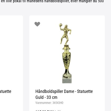
e en lille pokal til månedens håndboldspiller, eller mangler du 500
atuette
Håndboldspiller Dame - Statuette
Guld - 33 cm
Varenummer:
36543HD