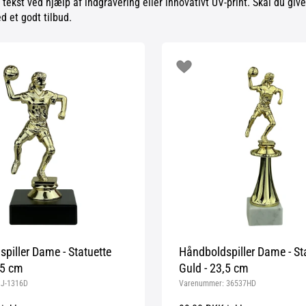
 tekst ved hjælp af indgravering eller innovativt UV-print. Skal du giv
d et godt tilbud.
piller Dame - Statuette
Håndboldspiller Dame - St
,5 cm
Guld - 23,5 cm
:
J-1316D
Varenummer:
36537HD