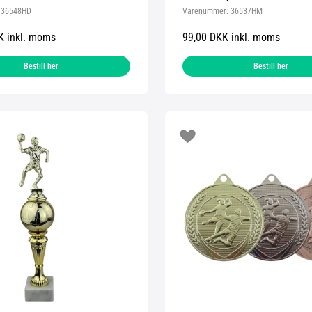
:
36548HD
Varenummer:
36537HM
K inkl. moms
99,00 DKK inkl. moms
Bestill her
Bestill her