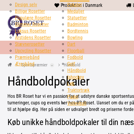
Design selv
heart
Pokaler
Produktion i Danmark
L
Billige Rosetter
solid
Medaljer
Populære Rosetter
Statuetter
Glimmer Rosetter
Badminton
Luksus Rosetter
Bordtennis
Årstidens Rosetter
Bowling
Stævnerosetter
Dart
Upcycling Rosetter
Floorball
Præmiebånd
Fodbold
Æresbånd
Golf
Sportspræmier
Håndbold
Håndbold
Håndboldpokaler
Ishockey
Løb
Traktortræk
Hos BR Roset har vi en passion for at udstyre danske sportsentu
Padel
turneringer, cups og events her hos BR Roset. Uanset om du er på 
Volleyball
til at hjælpe dig. Her på siden er udvalget bredt og priserne forde
Køb unikke håndboldpokaler til din næs