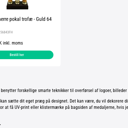
erre pokal trofæ - Guld 64
:
56843FH
K inkl. moms
Bestill her
 benytter forskellige smarte teknikker til overførsel af logoer, billed
du kan sætte dit eget præg på designet. Det kan være, du vil dekorer
or at få UV-print eller klistermærke på bagsiden af medaljerne, hvis 
r