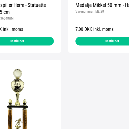
piller Herre - Statuette
Medalje Mikkel 50 mm - 
,5 cm
Varenummer:
ME.20
:
36548HM
K inkl. moms
7,00 DKK inkl. moms
Bestill her
Bestill her