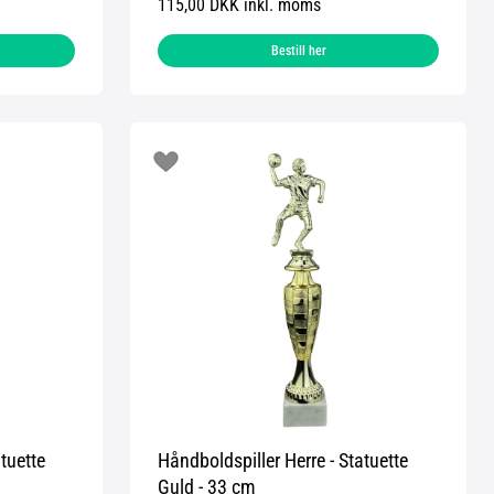
115,00 DKK inkl. moms
Bestill her
tuette
Håndboldspiller Herre - Statuette
Guld - 33 cm