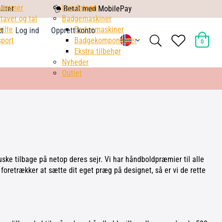
nummer
mobile
Hundetegn
litet
Betal med MobilePay
taver og tal
pay
Badgemaskiner
kilte
Badgemaskiner
kt
Log ind
Opprett konto
search
heart
port
Badgekomponenter
0
light
light
Ekstra tilbehør
Nyheder
Outlet
ke tilbage på netop deres sejr. Vi har håndboldpræmier til alle
oretrækker at sætte dit eget præg på designet, så er vi de rette