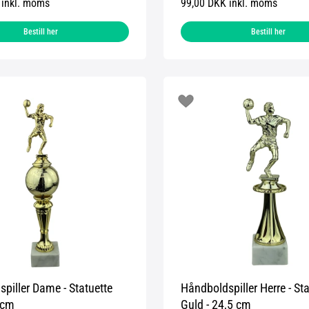
 inkl. moms
99,00 DKK inkl. moms
Bestill her
Bestill her
piller Dame - Statuette
Håndboldspiller Herre - Sta
 cm
Guld - 24,5 cm