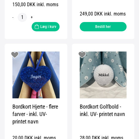
150,00 DKK inkl. moms
249,00 DKK inkl. moms
-
+
Læg i kurv
Bestill her
Bordkort Hjerte - flere
Bordkort Golfbold -
farver - inkl. UV-
inkl. UV- printet navn
printet navn
20,00 DKK inkl. moms
28,00 DKK inkl. moms