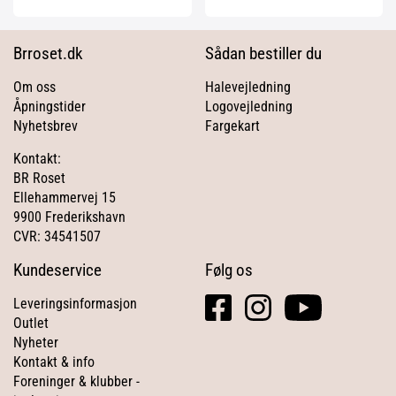
Brroset.dk
Sådan bestiller du
Om oss
Halevejledning
Åpningstider
Logovejledning
Nyhetsbrev
Fargekart
Kontakt:
BR Roset
Ellehammervej 15
9900 Frederikshavn
CVR: 34541507
Kundeservice
Følg os
facebook
instagram
youtube
Leveringsinformasjon
square
Outlet
Nyheter
Kontakt & info
Foreninger & klubber -