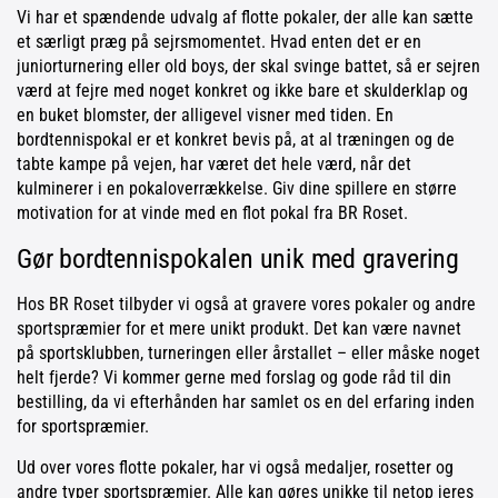
Vi har et spændende udvalg af flotte pokaler, der alle kan sætte
et særligt præg på sejrsmomentet. Hvad enten det er en
juniorturnering eller old boys, der skal svinge battet, så er sejren
værd at fejre med noget konkret og ikke bare et skulderklap og
en buket blomster, der alligevel visner med tiden. En
bordtennispokal er et konkret bevis på, at al træningen og de
tabte kampe på vejen, har været det hele værd, når det
kulminerer i en pokaloverrækkelse. Giv dine spillere en større
motivation for at vinde med en flot pokal fra BR Roset.
Gør bordtennispokalen unik med gravering
Hos BR Roset tilbyder vi også at gravere vores pokaler og andre
sportspræmier for et mere unikt produkt. Det kan være navnet
på sportsklubben, turneringen eller årstallet – eller måske noget
helt fjerde? Vi kommer gerne med forslag og gode råd til din
bestilling, da vi efterhånden har samlet os en del erfaring inden
for sportspræmier.
Ud over vores flotte pokaler, har vi også medaljer, rosetter og
andre typer sportspræmier. Alle kan gøres unikke til netop jeres