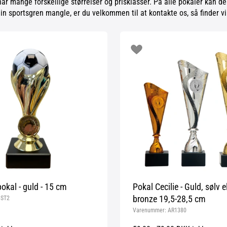
 har mange forskellige størrelser og prisklasser. På alle pokaler kan d
in sportsgren mangle, er du velkommen til at kontakte os, så finder vi
okal - guld - 15 cm
Pokal Cecilie - Guld, sølv el
bronze 19,5-28,5 cm
:
ST2
Varenummer:
AR1380