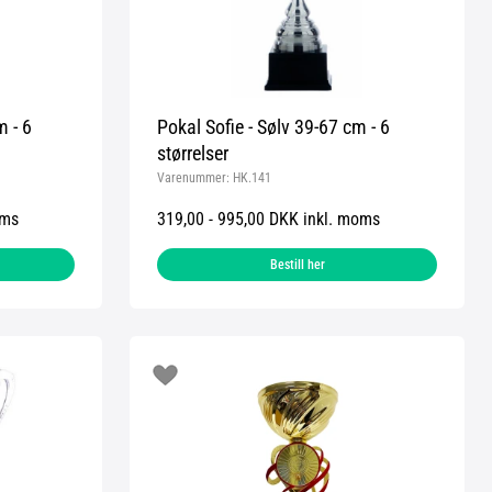
m - 6
Pokal Sofie - Sølv 39-67 cm - 6
størrelser
Varenummer:
HK.141
oms
319,00 - 995,00 DKK inkl. moms
Bestill her