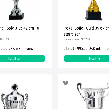
ne - Sølv 31,5-42 cm - 6
Pokal Sofie - Guld 39-67 c
størrelser
:
HK.113
Varenummer:
AK5250
95,00 DKK inkl. moms
319,00 - 995,00 DKK inkl. m
Bestill her
Bestill her