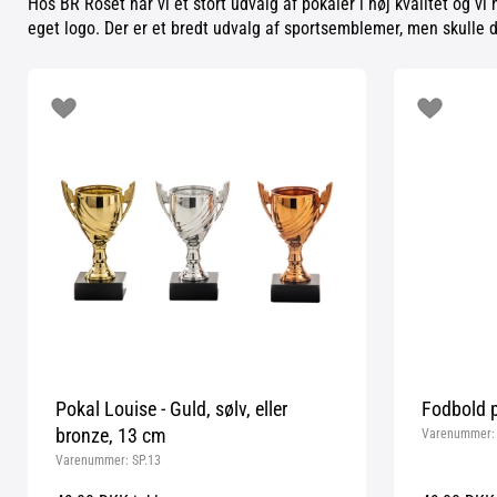
Hos BR Roset har vi et stort udvalg af pokaler i høj kvalitet og vi
eget logo. Der er et bredt udvalg af sportsemblemer, men skulle d
Pokal Louise - Guld, sølv, eller
Fodbold p
bronze, 13 cm
Varenummer
Varenummer:
SP.13