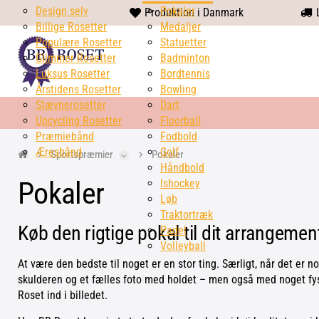
Design selv
heart
Pokaler
Produktion i Danmark
L
Billige Rosetter
solid
Medaljer
Populære Rosetter
Statuetter
Glimmer Rosetter
Badminton
Luksus Rosetter
Bordtennis
Årstidens Rosetter
Bowling
Stævnerosetter
Dart
Upcycling Rosetter
Floorball
Præmiebånd
Fodbold
Æresbånd
Golf
Sportspræmier
Pokaler
Håndbold
Pokaler
Ishockey
Løb
Traktortræk
Køb den rigtige pokal til dit arrangemen
Padel
Volleyball
At være den bedste til noget er en stor ting. Særligt, når det er n
skulderen og et fælles foto med holdet – men også med noget fys
Roset ind i billedet.