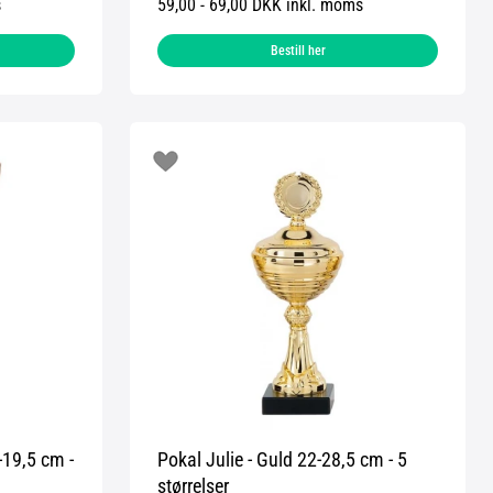
s
59,00 - 69,00 DKK inkl. moms
Bestill her
19,5 cm -
Pokal Julie - Guld 22-28,5 cm - 5
størrelser