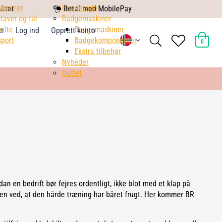
nummer
mobile
Hundetegn
litet
Betal med MobilePay
taver og tal
pay
Badgemaskiner
kilte
Badgemaskiner
kt
Log ind
Opprett konto
search
heart
port
Badgekomponenter
0
light
light
Ekstra tilbehør
Nyheder
Outlet
dan en bedrift bør fejres ordentligt, ikke blot med et klap på
en ved, at den hårde træning har båret frugt. Her kommer BR