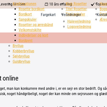
calendar
Konfirmationen
Klub Rosetter
check
Hus
evering til tiden
10 års erfaring
Top kva
Rosette bordkort
Titel Rosetter
mark
Bogs
Bordkort
Titel pokaler
Dørs
Fargekart
Veiledninger
Konta
Sangskjuler
Æres
Halevejledning
Rosetter og æresbånd
Logovejledning
Velkomstskilte
Indbydelser og kort
Bordpynt
Bryllup
Kobberbryllup
Sølvbryllup
Guldbryllup
t online
oget, man kan konkurrere med andre i, er en sejr en stor bedrift. Og så
isk, noget håndgribeligt, noget der kan minde om sejrsrusen og glæd