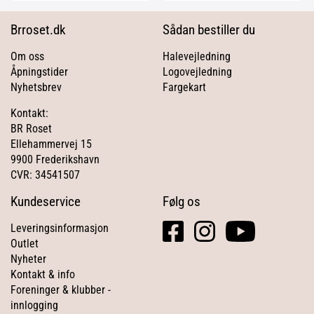
Brroset.dk
Sådan bestiller du
Om oss
Halevejledning
Åpningstider
Logovejledning
Nyhetsbrev
Fargekart
Kontakt:
BR Roset
Ellehammervej 15
9900 Frederikshavn
CVR: 34541507
Kundeservice
Følg os
facebook
instagram
youtube
Leveringsinformasjon
square
Outlet
Nyheter
Kontakt & info
Foreninger & klubber -
innlogging