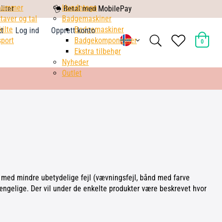
nummer
mobile
Hundetegn
litet
Betal med MobilePay
taver og tal
pay
Badgemaskiner
kilte
Badgemaskiner
kt
Log ind
Opprett konto
search
heart
port
Badgekomponenter
0
light
light
Ekstra tilbehør
Nyheder
Outlet
er med mindre ubetydelige fejl (vævningsfejl, bånd med farve
gængelige. Der vil under de enkelte produkter være beskrevet hvor