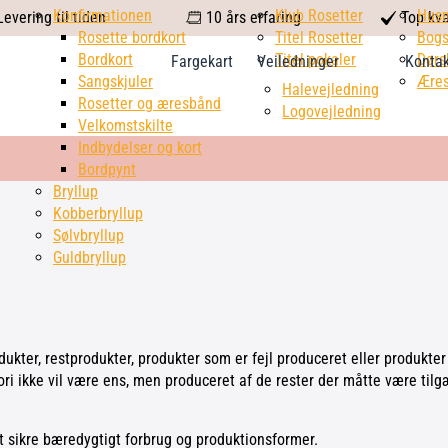
calendar
Konfirmationen
Klub Rosetter
check
Hus
evering til tiden
10 års erfaring
Top kva
Rosette bordkort
Titel Rosetter
mark
Bogs
Bordkort
Titel pokaler
Dørs
Fargekart
Veiledninger
Konta
Sangskjuler
Æres
Halevejledning
Rosetter og æresbånd
Logovejledning
Velkomstskilte
Indbydelser og kort
Bordpynt
Bryllup
Kobberbryllup
Sølvbryllup
Guldbryllup
odukter, restprodukter, produkter som er fejl produceret eller produkt
ri ikke vil være ens, men produceret af de rester der måtte være til
t sikre bæredygtigt forbrug og produktionsformer.