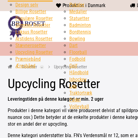
Design selv
heart
Pokaler
Produktion i Danmark
L
Billige Rosetter
solid
Medaljer
Populære Rosetter
Statuetter
Glimmer Rosetter
Badminton
Luksus Rosetter
Bordtennis
Årstidens Rosetter
Bowling
Stævnerosetter
Dart
Upcycling Rosetter
Floorball
Præmiebånd
Fodbold
Æresbånd
Golf
Rosetter
Upcycling Rosetter
Håndbold
Upcycling Rosetter
Ishockey
Løb
Traktortræk
Leveringstiden på denne kategori er min. 2 uger
Padel
Volleyball
Produkter i denne kategori vil være produceret delvist af spildpr
nuance osv.) Dette betyder at de enkelte produkter i denne katego
stor en andel der er upcycling.
Denne kategori understøtter bla. FN's Verdensmål nr 12, som er a