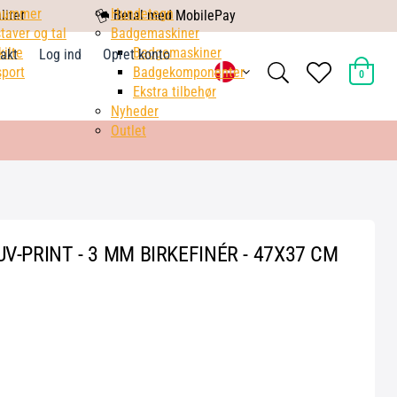
nummer
mobile
Hundetegn
litet
Betal med MobilePay
taver og tal
pay
Badgemaskiner
kilte
Badgemaskiner
akt
Log ind
Opret konto
search
heart
port
Badgekomponenter
0
light
light
Ekstra tilbehør
Nyheder
Outlet
-PRINT - 3 MM BIRKEFINÉR - 47X37 CM