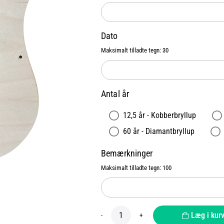
Dato
Maksimalt tilladte tegn: 30
Antal år
12,5 år - Kobberbryllup
60 år - Diamantbryllup
Bemærkninger
Maksimalt tilladte tegn: 100
Læg i kur
-
+