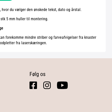
, hvor du vælger den ønskede tekst, dato og årstal.
stk 5 mm huller til montering.
ge
 kan forekomme mindre striber og farveafvigelser fra knaster
odpletter fra laserskæringen.
Følg os
facebook
instagram
youtube
square