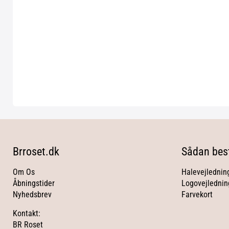
Brroset.dk
Sådan best
Om Os
Halevejlednin
Åbningstider
Logovejlednin
Nyhedsbrev
Farvekort
Kontakt:
BR Roset