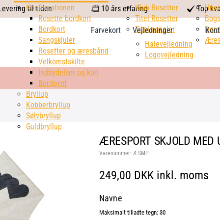
calendar
Konfirmationen
Klub Rosetter
check
Hus
evering til tiden
10 års erfaring
Top kva
Rosette bordkort
Titel Rosetter
mark
Bogs
Bordkort
Titel pokaler
Dørs
Farvekort
Vejledninger
Kont
Sangskjuler
Æres
Halevejledning
Rosetter og æresbånd
Logovejledning
Velkomstskilte
Indbydelser og kort
Bordpynt
Bryllup
Kobberbryllup
Sølvbryllup
Guldbryllup
ÆRESPORT SKJOLD MED UV
Varenummer:
ÆSMP
249,00 DKK inkl. moms
Navne
Maksimalt tilladte tegn: 30