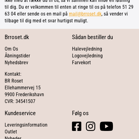
ikke med at række ud til os, så vi sammen kan finde en løsning
til dig. Du er velkommen til enten at ringe til os på telefon 51 29
63 04 eller sende os en mail på
mail@brroset.dk
, så vender vi
tilbage til dig med et svar hurtigst muligt.
Brroset.dk
Sådan bestiller du
Om Os
Halevejledning
Åbningstider
Logovejledning
Nyhedsbrev
Farvekort
Kontakt:
BR Roset
Ellehammervej 15
9900 Frederikshavn
CVR: 34541507
Kundeservice
Følg os
facebook
instagram
youtube
Leveringsinformation
square
Outlet
Nyheder