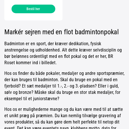
Bestil her
Markér sejren med en flot badmintonpokal
Badminton er en sport, der kræver dedikation, fysisk
anstrengelse og udholdenhed. Alt dette kræver selvdisciplin og
bør belønnes ordentligt med en flot pokal og det er her, BR
Roset kommer ind i billedet.
Hos os finder du både pokaler, medaljer og andre sportspræmier,
der kan bruges til badminton. Skal du bruge en pokal med en
fjerbold? Et sæt medaljer til 1.-, 2.- og 3.-pladsen? Eller i guld,
sølv og bronze? Måske skal du bruge en stor stak medaljer, for
eksempel til et juniorstævne?
Hos os er mulighederne mange og du kan være med til at sætte
et unikt præg på præmien. Du kan nemlig tilvælge gravering af
vores produkter, så du kan gøre dem helt perfekte til netop dit
event. Det kan være eventets navn, klubbens motto, dato for