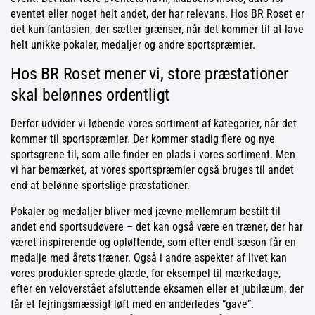
eventet eller noget helt andet, der har relevans. Hos BR Roset er
det kun fantasien, der sætter grænser, når det kommer til at lave
helt unikke pokaler, medaljer og andre sportspræmier.
Hos BR Roset mener vi, store præstationer
skal belønnes ordentligt
Derfor udvider vi løbende vores sortiment af kategorier, når det
kommer til sportspræmier. Der kommer stadig flere og nye
sportsgrene til, som alle finder en plads i vores sortiment. Men
vi har bemærket, at vores sportspræmier også bruges til andet
end at belønne sportslige præstationer.
Pokaler og medaljer bliver med jævne mellemrum bestilt til
andet end sportsudøvere – det kan også være en træner, der har
været inspirerende og opløftende, som efter endt sæson får en
medalje med årets træner. Også i andre aspekter af livet kan
vores produkter sprede glæde, for eksempel til mærkedage,
efter en veloverstået afsluttende eksamen eller et jubilæum, der
får et fejringsmæssigt løft med en anderledes “gave”.