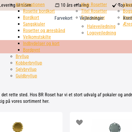
calendar
Konfirmationen
Klub Rosetter
check
Hus
evering til tiden
10 års erfaring
Top kva
Rosette bordkort
Titel Rosetter
mark
Bogs
Bordkort
Titel pokaler
Dørs
Farvekort
Vejledninger
Kont
Sangskjuler
Æres
Halevejledning
Rosetter og æresbånd
Logovejledning
Velkomstskilte
Indbydelser og kort
Bordpynt
Bryllup
Kobberbryllup
Sølvbryllup
Guldbryllup
 det rette sted. Hos BR Roset har vi et stort udvalg af pokaler og and
kig på vores sortiment her.