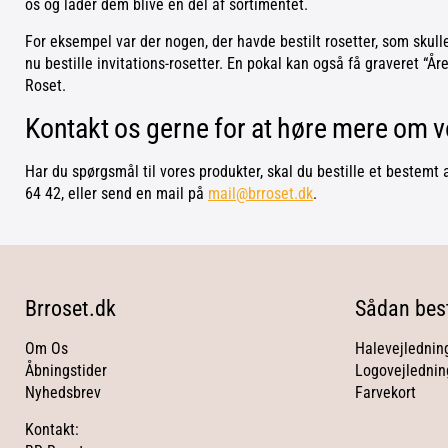
os og lader dem blive en del af sortimentet.
For eksempel var der nogen, der havde bestilt rosetter, som skulle
nu bestille invitations-rosetter. En pokal kan også få graveret “
Roset.
Kontakt os gerne for at høre mere om 
Har du spørgsmål til vores produkter, skal du bestille et bestemt 
64 42, eller send en mail på
mail@brroset.dk
.
Brroset.dk
Sådan best
Om Os
Halevejlednin
Åbningstider
Logovejlednin
Nyhedsbrev
Farvekort
Kontakt: