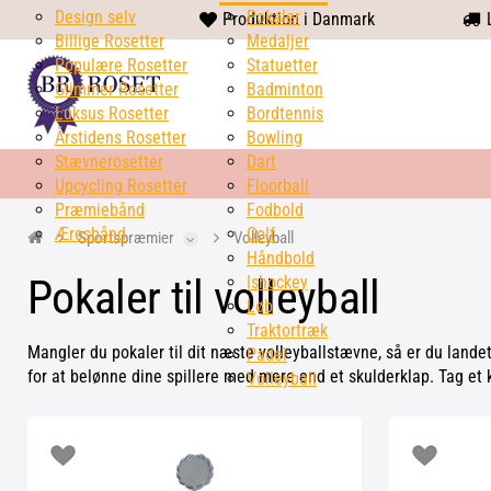
Design selv
heart
Pokaler
Produktion i Danmark
L
Billige Rosetter
solid
Medaljer
Populære Rosetter
Statuetter
Glimmer Rosetter
Badminton
Luksus Rosetter
Bordtennis
Årstidens Rosetter
Bowling
Stævnerosetter
Dart
Upcycling Rosetter
Floorball
Præmiebånd
Fodbold
Æresbånd
Golf
Sportspræmier
Volleyball
Håndbold
Pokaler til volleyball
Ishockey
Løb
Traktortræk
Mangler du pokaler til dit næste volleyballstævne, så er du landet
Padel
for at belønne dine spillere med mere end et skulderklap. Tag et 
Volleyball