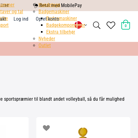
nummer
mobile
Hundetegn
litet
Betal med MobilePay
taver og tal
pay
Badgemaskiner
kilte
Badgemaskiner
akt
Log ind
Opret konto
search
heart
port
Badgekomponenter
0
light
light
Ekstra tilbehør
Nyheder
Outlet
re sportspræmier til blandt andet volleyball, så du får mulighed