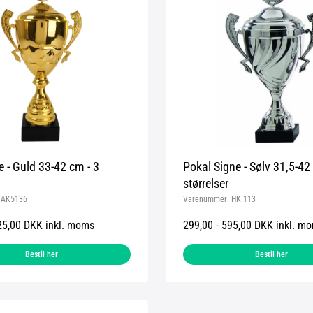
e - Guld 33-42 cm - 3
Pokal Signe - Sølv 31,5-42
størrelser
:
AK5136
Varenummer:
HK.113
25,00 DKK inkl. moms
299,00 - 595,00 DKK inkl. m
Bestil her
Bestil her