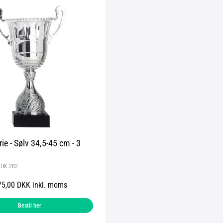
ie - Sølv 34,5-45 cm - 3
:
HK.282
75,00 DKK inkl. moms
Bestil her