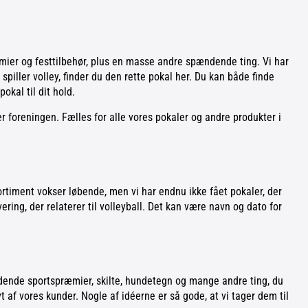
æmier og festtilbehør, plus en masse andre spændende ting. Vi har
 spiller volley, finder du den rette pokal her. Du kan både finde
okal til dit hold.
er foreningen. Fælles for alle vores pokaler og andre produkter i
 sortiment vokser løbende, men vi har endnu ikke fået pokaler, der
vering, der relaterer til volleyball. Det kan være navn og dato for
ændende sportspræmier, skilte, hundetegn og mange andre ting, du
t af vores kunder. Nogle af idéerne er så gode, at vi tager dem til