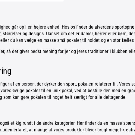
dighed går op i en højere enhed. Hos os finder du alverdens sportspr
r, størrelser og designs. Uanset om det er damer, herrer eller børn, der
 eller du kan vælge en masse små pokaler til holdet og en stor fælles p
, så det giver bedst mening for jer og jeres traditioner i klubben ell
ring
 figur af en person, der dyrker den sport, pokalen relaterer til. Vores
af vores øvrige pokaler til en unik pokal, ved at bestille den med en gra
og som kan gøre pokalen til noget helt særligt for alle deltagende.
ag også et kig rundt i de andre kategorier. Her finder du en masse sp
m tiden erfaret, at mange af vores produkter bliver brugt meget kreativ