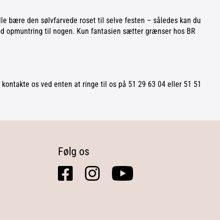
ulle bære den sølvfarvede roset til selve festen – således kan du
 sød opmuntring til nogen. Kun fantasien sætter grænser hos BR
 kontakte os ved enten at ringe til os på 51 29 63 04 eller 51 51
Følg os
facebook
instagram
youtube
square