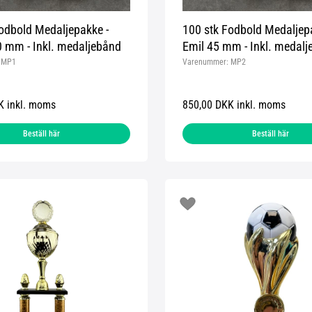
odbold Medaljepakke -
100 stk Fodbold Medaljep
0 mm - Inkl. medaljebånd
Emil 45 mm - Inkl. medal
:
MP1
Varenummer:
MP2
K inkl. moms
850,00 DKK inkl. moms
Beställ här
Beställ här