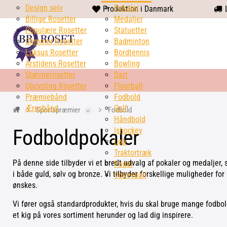
Design selv
heart
Pokaler
Produktion i Danmark
L
Billige Rosetter
solid
Medaljer
Populære Rosetter
Statuetter
Glimmer Rosetter
Badminton
Luksus Rosetter
Bordtennis
Årstidens Rosetter
Bowling
Stævnerosetter
Dart
Upcycling Rosetter
Floorball
Præmiebånd
Fodbold
Æresbånd
Golf
Sportspræmier
Fodbold
Håndbold
Fodboldpokaler
Ishockey
Løb
Traktortræk
På denne side tilbyder vi et bredt udvalg af pokaler og medaljer,
Padel
i både guld, sølv og bronze. Vi tilbyder forskellige muligheder for 
Volleyball
ønskes.
Vi fører også standardprodukter, hvis du skal bruge mange fodbold
et kig på vores sortiment herunder og lad dig inspirere.