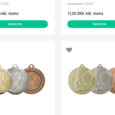
:
J-1302
Varenummer:
9147G
 inkl. moms
12,00 DKK inkl. moms
Beställ här
Beställ här