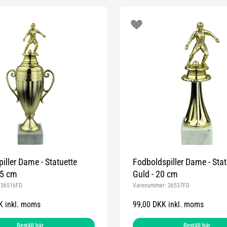
iller Dame - Statuette
Fodboldspiller Dame - Stat
,5 cm
Guld - 20 cm
:
36516FD
Varenummer:
36537FD
K inkl. moms
99,00 DKK inkl. moms
Beställ här
Beställ här