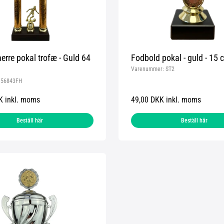
erre pokal trofæ - Guld 64
Fodbold pokal - guld - 15 
Varenummer:
ST2
:
56843FH
K inkl. moms
49,00 DKK inkl. moms
Beställ här
Beställ här