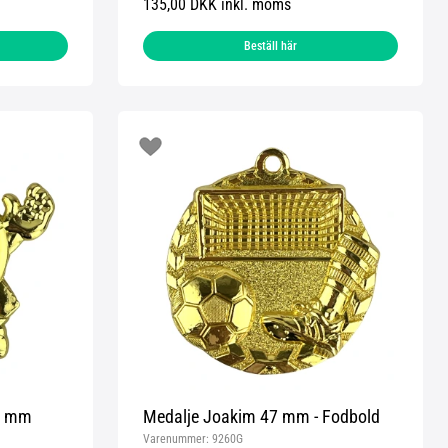
135,00 DKK inkl. moms
Beställ här
50 mm
Medalje Joakim 47 mm - Fodbold
Varenummer:
9260G