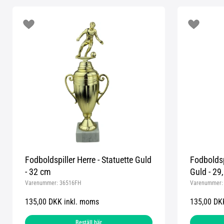
Fodboldspiller Herre - Statuette Guld
Fodboldsp
- 32 cm
Guld - 29
Varenummer:
36516FH
Varenummer
135,00 DKK inkl. moms
135,00 DK
Beställ här