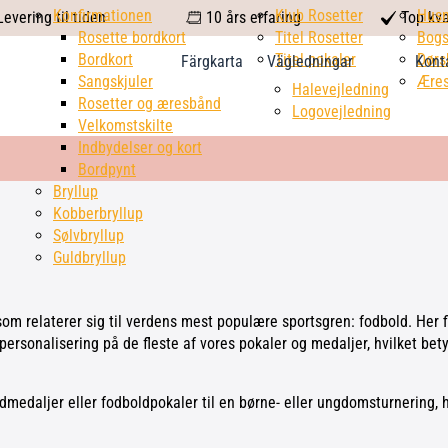
calendar
Konfirmationen
Klub Rosetter
check
Hus
evering til tiden
10 års erfaring
Top kva
Rosette bordkort
Titel Rosetter
mark
Bogs
Bordkort
Titel pokaler
Dørs
Färgkarta
Vägledningar
Kont
Sangskjuler
Æres
Halevejledning
Rosetter og æresbånd
Logovejledning
Velkomstskilte
Indbydelser og kort
Bordpynt
Bryllup
Kobberbryllup
Sølvbryllup
Guldbryllup
 som relaterer sig til verdens mest populære sportsgren: fodbold. Her
personalisering på de fleste af vores pokaler og medaljer, hvilket betyd
medaljer eller fodboldpokaler til en børne- eller ungdomsturnering, h