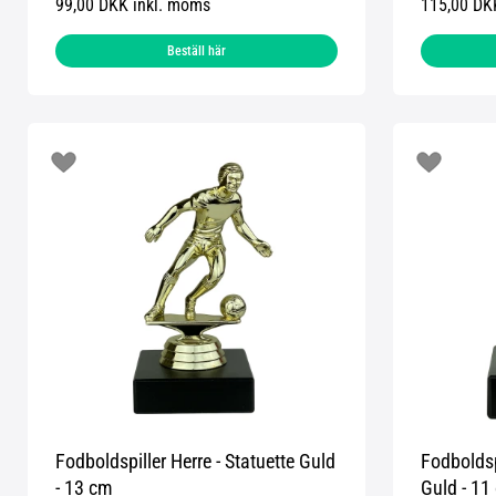
99,00 DKK inkl. moms
115,00 DK
Beställ här
Fodboldspiller Herre - Statuette Guld
Fodboldsp
- 13 cm
Guld - 11