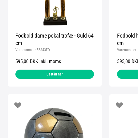
Fodbold dame pokal trofæ - Guld 64
Fodbold h
cm
cm
Varenummer:
56843FD
Varenummer
595,00 DKK inkl. moms
595,00 DK
Beställ här