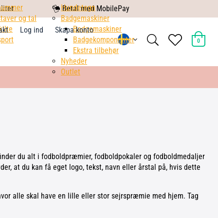
nummer
mobile
Hundetegn
litet
Betal med MobilePay
taver og tal
pay
Badgemaskiner
kilte
Badgemaskiner
akt
Log ind
Skapa konto
search
heart
port
Badgekomponenter
0
light
light
Ekstra tilbehør
Nyheder
Outlet
 finder du alt i fodboldpræmier, fodboldpokaler og fodboldmedaljer
er, at du kan få eget logo, tekst, navn eller årstal på, hvis dette
vor alle skal have en lille eller stor sejrspræmie med hjem. Tag