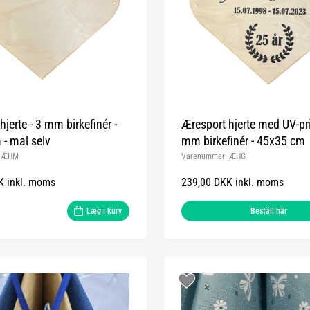
jerte - 3 mm birkefinér -
Æresport hjerte med UV-pri
- mal selv
mm birkefinér - 45x35 cm
:
ÆHM
Varenummer:
ÆHG
K inkl. moms
239,00 DKK inkl. moms
Læg i kurv
Beställ här