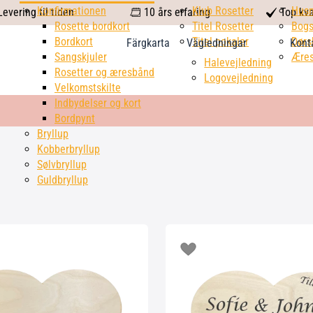
calendar
Konfirmationen
Klub Rosetter
check
Hus
evering til tiden
10 års erfaring
Top kva
Rosette bordkort
Titel Rosetter
mark
Bogs
Bordkort
Titel pokaler
Dørs
Färgkarta
Vägledningar
Kont
Sangskjuler
Æres
Halevejledning
Rosetter og æresbånd
Logovejledning
Velkomstskilte
Indbydelser og kort
Bordpynt
Bryllup
Kobberbryllup
Sølvbryllup
Guldbryllup