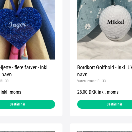
erte - flere farver - inkl.
Bordkort Golfbold - inkl. UV
t navn
navn
:
BL-30
Varenummer:
BL-33
 inkl. moms
28,00 DKK inkl. moms
Beställ här
Beställ här