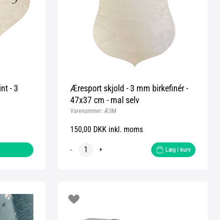
nt - 3
Æresport skjold - 3 mm birkefinér -
47x37 cm - mal selv
Varenummer:
ÆSM
150,00 DKK inkl. moms
-
+
Læg i kurv