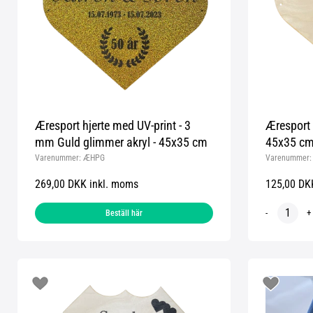
Æresport hjerte med UV-print - 3
Æresport h
mm Guld glimmer akryl - 45x35 cm
45x35 cm 
Varenummer:
ÆHPG
Varenummer
269,00 DKK inkl. moms
125,00 DK
-
+
Beställ här