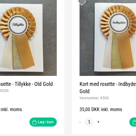
sette - Tillykke - Old Gold
Kort med rosette - Indbydel
Gold
:
K2OG
Varenummer:
K5OG
 inkl. moms
35,00 DKK inkl. moms
-
+
Læg i kurv