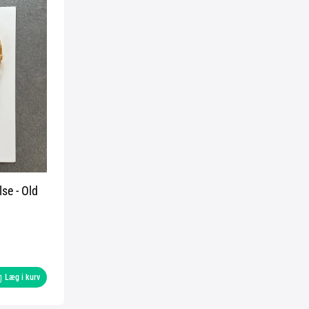
se - Old
Læg i kurv