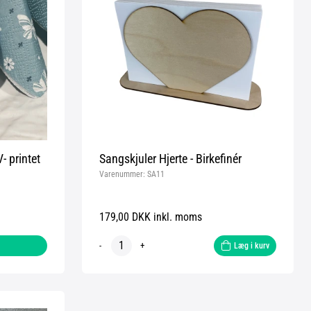
- printet
Sangskjuler Hjerte - Birkefinér
Varenummer:
SA11
179,00 DKK inkl. moms
-
+
Læg i kurv