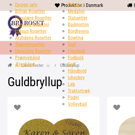
Design selv
heart
Pokaler
Produktion i Danmark
L
Billige Rosetter
solid
Medaljer
Populære Rosetter
Statuetter
Glimmer Rosetter
Badminton
Luksus Rosetter
Bordtennis
Årstidens Rosetter
Bowling
Stævnerosetter
Dart
Upcycling Rosetter
Floorball
Præmiebånd
Fodbold
Æresbånd
Golf
Livets Fester
Guldbryllup
Håndbold
Guldbryllup
Ishockey
Løb
Traktortræk
Padel
Volleyball