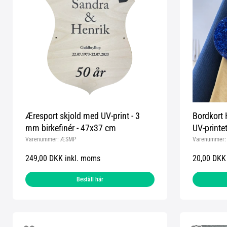
Æresport skjold med UV-print - 3
Bordkort Hj
mm birkefinér - 47x37 cm
UV-printe
Varenummer:
ÆSMP
Varenummer
249,00 DKK inkl. moms
20,00 DKK
Beställ här