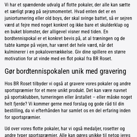
Vi har et spændende udvalg af flotte pokaler, der alle kan sætte
et særligt præg på sejrsmomentet. Hvad enten det er en
juniorturnering eller old boys, der skal svinge battet, så er sejren
værd at fejre med noget konkret og ikke bare et skulderklap og
en buket blomster, der alligevel visner med tiden. En
bordtennispokal er et konkret bevis på, at al træningen og de
tabte kampe på vejen, har været det hele værd, når det
kulminerer i en pokaloverrækkelse. Giv dine spillere en større
motivation for at vinde med en flot pokal fra BR Roset.
Gør bordtennispokalen unik med gravering
Hos BR Roset tilbyder vi også at gravere vores pokaler og andre
sportspræmier for et mere unikt produkt. Det kan være navnet
på sportsklubben, turneringen eller årstallet – eller måske noget
helt fjerde? Vi kommer gerne med forslag og gode råd til din
bestilling, da vi efterhånden har samlet os en del erfaring inden
for sportspræmier.
Ud over vores flotte pokaler, har vi også medaljer, rosetter og
andre typer sportspræmier. Alle kan gøres unikke til netop jeres