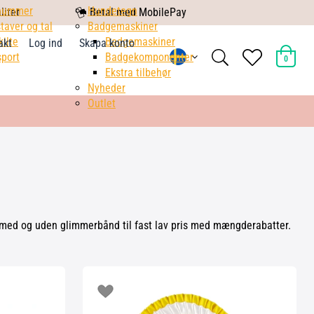
nummer
mobile
Hundetegn
litet
Betal med MobilePay
taver og tal
pay
Badgemaskiner
kilte
Badgemaskiner
akt
Log ind
Skapa konto
search
heart
port
Badgekomponenter
0
light
light
Ekstra tilbehør
Nyheder
Outlet
rver med og uden glimmerbånd til fast lav pris med mængderabatter.