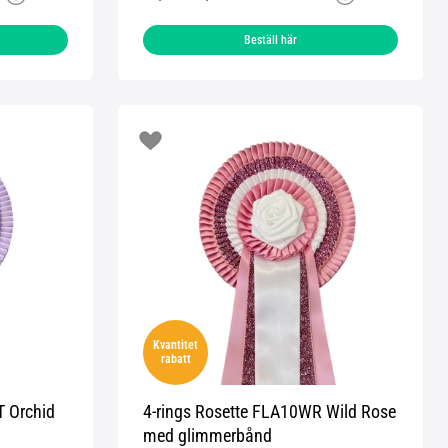
Beställ här
Kvantitet
rabatt
T Orchid
4-rings Rosette FLA10WR Wild Rose
med glimmerbånd