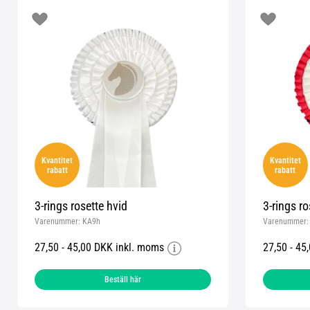
Kvantitet
Kvantitet
rabatt
rabatt
3-rings rosette hvid
3-rings r
Varenummer:
KA9h
Varenummer
27,50 - 45,00 DKK inkl. moms
27,50 - 45
Beställ här