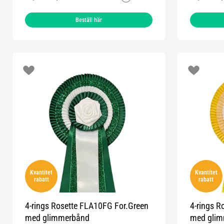
Beställ här
Kvantitet
Kvantitet
rabatt
rabatt
4-rings Rosette FLA10FG For.Green
4-rings R
med glimmerbånd
med gli