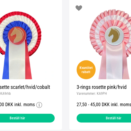
Kvantitet
rabatt
osette scarlet/hvid/cobalt
3-rings rosette pink/hvid
:
KA9rhb
Varenummer:
KA9PH
,00 DKK inkl. moms
27,50 - 45,00 DKK inkl. mom
Beställ här
Beställ här