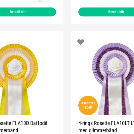
Beställ här
Beställ här
Kvantitet
rabatt
osette FLA10D Daffodil
4-rings Rosette FLA10LT L
mmerbånd
med glimmerbånd