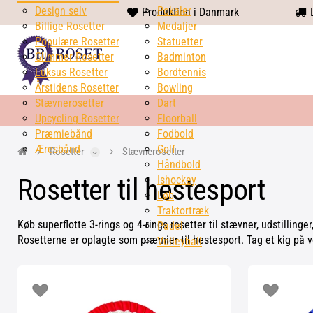
Design selv
heart
Pokaler
Produktion i Danmark
L
Billige Rosetter
solid
Medaljer
Populære Rosetter
Statuetter
Glimmer Rosetter
Badminton
Luksus Rosetter
Bordtennis
Årstidens Rosetter
Bowling
Stævnerosetter
Dart
Upcycling Rosetter
Floorball
Præmiebånd
Fodbold
Æresbånd
Golf
Rosetter
Stævnerosetter
Håndbold
Rosetter til hestesport
Ishockey
Løb
Traktortræk
Køb superflotte 3-rings og 4-rings rosetter til stævner, udstilling
Padel
Rosetterne er oplagte som præmier til hestesport. Tag et kig på v
Volleyball