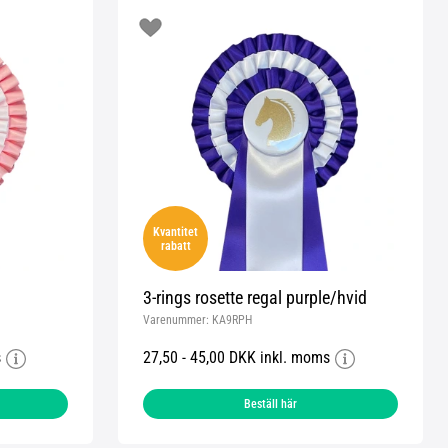
Kvantitet
rabatt
3-rings rosette regal purple/hvid
Varenummer:
KA9RPH
s
27,50 - 45,00 DKK inkl. moms
Beställ här