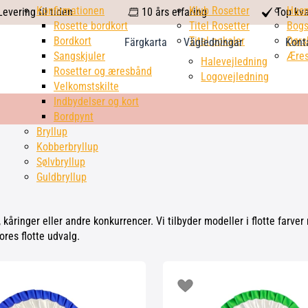
calendar
Konfirmationen
Klub Rosetter
check
Hus
evering til tiden
10 års erfaring
Top kva
Rosette bordkort
Titel Rosetter
mark
Bogs
Bordkort
Titel pokaler
Dørs
Färgkarta
Vägledningar
Kont
Sangskjuler
Æres
Halevejledning
Rosetter og æresbånd
Logovejledning
Velkomstskilte
Indbydelser og kort
Bordpynt
Bryllup
Kobberbryllup
Sølvbryllup
Guldbryllup
er, kåringer eller andre konkurrencer. Vi tilbyder modeller i flotte fa
ores flotte udvalg.