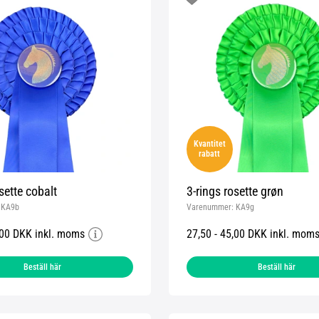
Kvantitet
rabatt
sette cobalt
3-rings rosette grøn
:
KA9b
Varenummer:
KA9g
,00 DKK inkl. moms
27,50 - 45,00 DKK inkl. mom
Beställ här
Beställ här