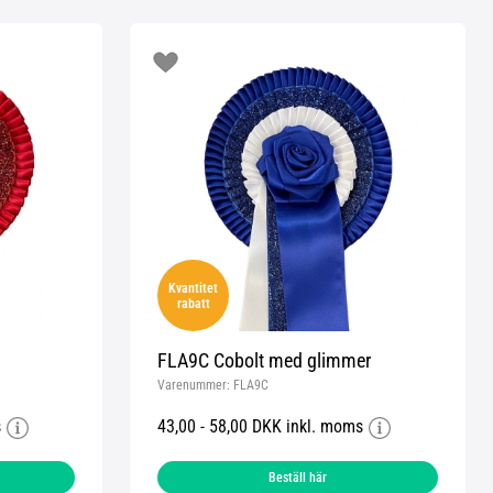
Kvantitet
rabatt
FLA9C Cobolt med glimmer
Varenummer:
FLA9C
s
43,00 - 58,00 DKK inkl. moms
Beställ här