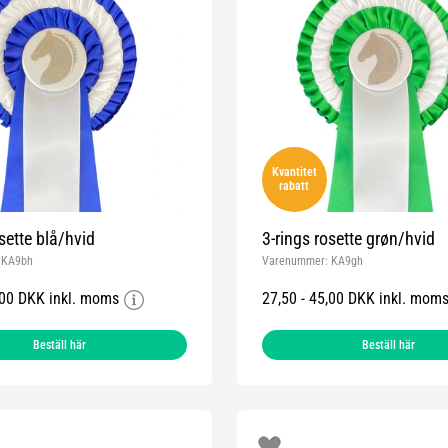
Kvantitet
rabatt
sette blå/hvid
3-rings rosette grøn/hvid
:
KA9bh
Varenummer:
KA9gh
,00 DKK inkl. moms
27,50 - 45,00 DKK inkl. mom
Beställ här
Beställ här