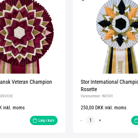
nsk Veteran Champion
Stor International Champi
Rosette
:
DKVCH2
Varenummer:
INTCH1
K inkl. moms
250,00 DKK inkl. moms
-
+
Læg i kurv