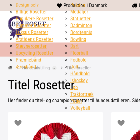
Design selv
heart
Pokaler
Produktion i Danmark
L
Billige Rosetter
solid
Medaljer
Populære Rosetter
Statuetter
Glimmer Rosetter
Badminton
Luksus Rosetter
Bordtennis
Årstidens Rosetter
Bowling
Stævnerosetter
Dart
Upcycling Rosetter
Floorball
Præmiebånd
Fodbold
Æresbånd
Golf
Hundeudstilling
Titel Rosetter
Håndbold
Titel Rosetter
Ishockey
Løb
Traktortræk
Her finder du titel- og champion rosetter til hundeudstilleren. Sid
Padel
Volleyball