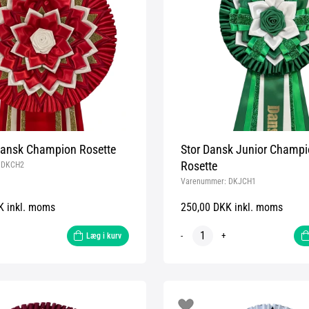
nsk Champion Rosette
Stor Dansk Junior Champi
Rosette
:
DKCH2
Varenummer:
DKJCH1
K inkl. moms
250,00 DKK inkl. moms
-
+
Læg i kurv