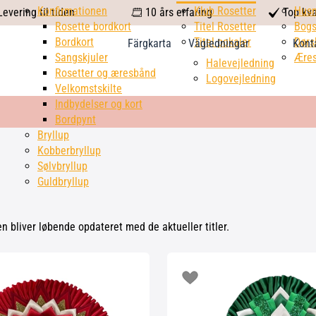
calendar
Konfirmationen
Klub Rosetter
check
Hus
evering til tiden
10 års erfaring
Top kva
Rosette bordkort
Titel Rosetter
mark
Bogs
Bordkort
Titel pokaler
Dørs
Färgkarta
Vägledningar
Kont
Sangskjuler
Æres
Halevejledning
Rosetter og æresbånd
Logovejledning
Velkomstskilte
Indbydelser og kort
Bordpynt
Bryllup
Kobberbryllup
Sølvbryllup
Guldbryllup
en bliver løbende opdateret med de aktueller titler.