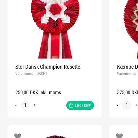
Stor Dansk Champion Rosette
Kæmpe Da
Varenummer:
DKCH1
Varenummer
250,00 DKK inkl. moms
575,00 DK
-
+
-
+
Læg i kurv