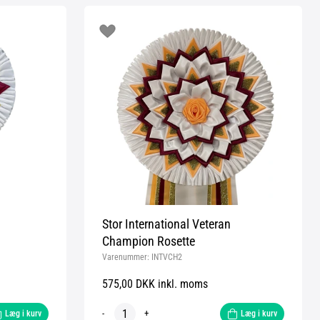
Stor International Veteran
Champion Rosette
Varenummer:
INTVCH2
575,00 DKK inkl. moms
-
+
Læg i kurv
Læg i kurv