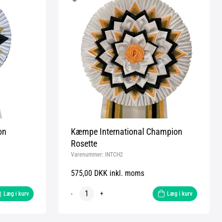
on
Kæmpe International Champion
Rosette
Varenummer:
INTCH2
575,00 DKK inkl. moms
-
+
Læg i kurv
Læg i kurv