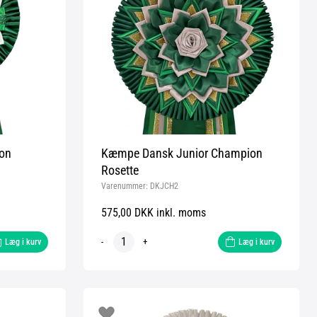
on
Kæmpe Dansk Junior Champion
Rosette
Varenummer:
DKJCH2
575,00 DKK inkl. moms
-
+
Læg i kurv
Læg i kurv