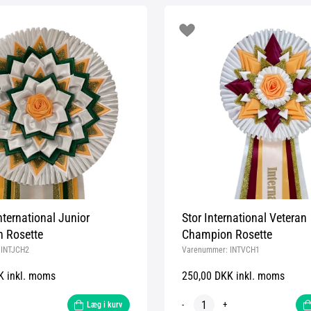
ernational Junior
Stor International Veteran
 Rosette
Champion Rosette
:
INTJCH2
Varenummer:
INTVCH1
K inkl. moms
250,00 DKK inkl. moms
-
+
Læg i kurv