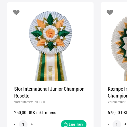
Stor International Junior Champion
Kæmpe Int
Rosette
Champion
Varenummer:
INTJCH1
Varenummer
250,00 DKK inkl. moms
575,00 DK
-
+
-
+
Læg i kurv