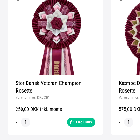
Stor Dansk Veteran Champion
Kæmpe Da
Rosette
Rosette
Varenummer:
DKVCH1
Varenummer
250,00 DKK inkl. moms
575,00 DK
-
+
-
+
Læg i kurv