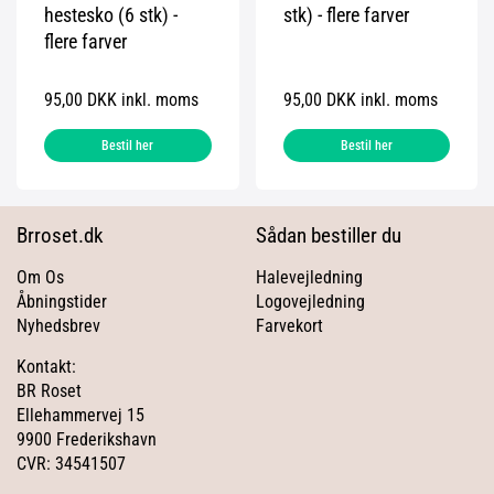
hestesko (6 stk) -
stk) - flere farver
flere farver
95,00 DKK inkl. moms
95,00 DKK inkl. moms
Bestil her
Bestil her
Brroset.dk
Sådan bestiller du
Om Os
Halevejledning
Åbningstider
Logovejledning
Nyhedsbrev
Farvekort
Kontakt:
BR Roset
Ellehammervej 15
9900 Frederikshavn
CVR: 34541507