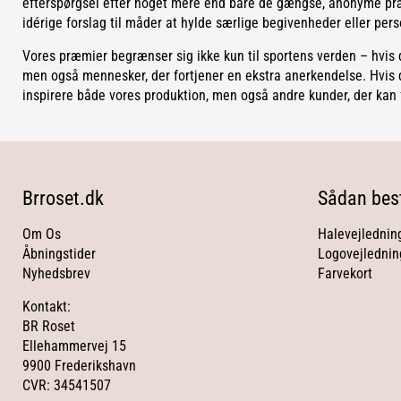
efterspørgsel efter noget mere end bare de gængse, anonyme præm
idérige forslag til måder at hylde særlige begivenheder eller pers
Vores præmier begrænser sig ikke kun til sportens verden – hvis d
men også mennesker, der fortjener en ekstra anerkendelse. Hvis d
inspirere både vores produktion, men også andre kunder, der kan 
Brroset.dk
Sådan best
Om Os
Halevejlednin
Åbningstider
Logovejlednin
Nyhedsbrev
Farvekort
Kontakt:
BR Roset
Ellehammervej 15
9900 Frederikshavn
CVR: 34541507