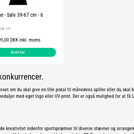
ie - Sølv 39-67 cm - 6
:
HK.141
95,00 DKK inkl. moms
Bestil her
 konkurrencer.
nset om du skal give en lille pokal til månedens spiller eller du skal b
edaljer med eget logo eller UV-print. Der er også mulighed for at få U
nde kreativitet indenfor sportspræmier til diverse stævner og arrange