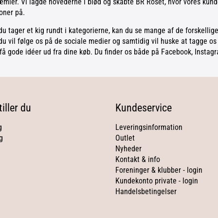
ier. Vi lagde hovederne i blød og skabte BR Roset, hvor vores kunde
oner på.
u tager et kig rundt i kategorierne, kan du se mange af de forskellige
u vil følge os på de sociale medier og samtidig vil huske at tagge os
få gode idéer ud fra dine køb. Du finder os både på Facebook, Instag
iller du
Kundeservice
g
Leveringsinformation
g
Outlet
Nyheder
Kontakt & info
Foreninger & klubber - login
Kundekonto private - login
Handelsbetingelser