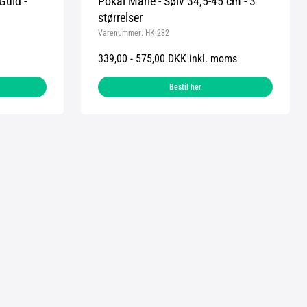
Guld -
Pokal Marie - Sølv 34,5-45 cm - 3
størrelser
Varenummer:
HK.282
339,00 - 575,00 DKK inkl. moms
Bestil her