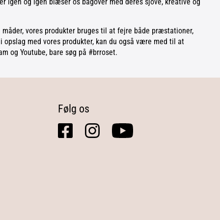
r igen og igen blæser os bagover med deres sjove, kreative og
 måder, vores produkter bruges til at fejre både præstationer,
 i opslag med vores produkter, kan du også være med til at
ram og Youtube, bare søg på #brroset.
Følg os
facebook
instagram
youtube
square