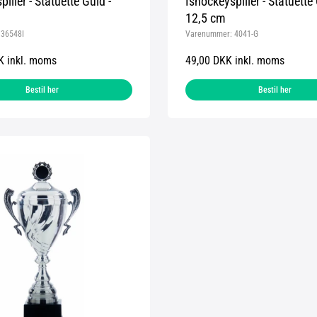
iller - Statuette Guld -
Ishockeyspiller - Statuette 
12,5 cm
:
36548I
Varenummer:
4041-G
K inkl. moms
49,00 DKK inkl. moms
Bestil her
Bestil her