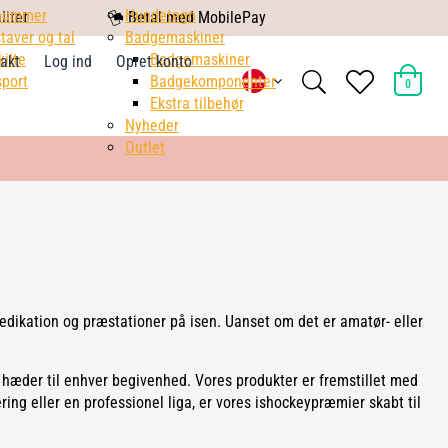
nummer
mobile
Hundetegn
litet
Betal med MobilePay
taver og tal
pay
Badgemaskiner
kilte
Badgemaskiner
akt
Log ind
Opret konto
search
heart
port
Badgekomponenter
0
light
light
Ekstra tilbehør
Nyheder
Outlet
edikation og præstationer på isen. Uanset om det er amatør- eller
ik hæder til enhver begivenhed. Vores produkter er fremstillet med
ing eller en professionel liga, er vores ishockeypræmier skabt til