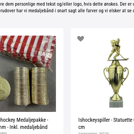
øre dem personlige med tekst og/eller logo, hvis dette ønskes. Der er
rudover har vi medaljebånd i snart sagt alle farver og vi elsker at s
shockey Medaljepakke -
Ishockeyspiller - Statuette
m - Inkl. medaljebånd
cm
:
MP8
Varenummer:
36516I