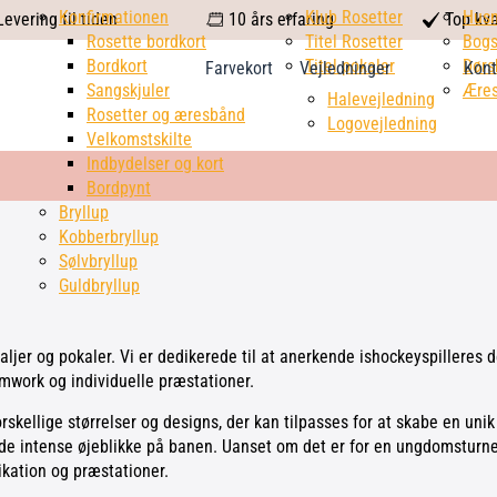
calendar
Konfirmationen
Klub Rosetter
check
Hus
evering til tiden
10 års erfaring
Top kva
Rosette bordkort
Titel Rosetter
mark
Bogs
Bordkort
Titel pokaler
Dørs
Farvekort
Vejledninger
Kont
Sangskjuler
Æres
Halevejledning
Rosetter og æresbånd
Logovejledning
Velkomstskilte
Indbydelser og kort
Bordpynt
Bryllup
Kobberbryllup
Sølvbryllup
Guldbryllup
er og pokaler. Vi er dedikerede til at anerkende ishockeyspilleres d
eamwork og individuelle præstationer.
orskellige størrelser og designs, der kan tilpasses for at skabe en un
m de intense øjeblikke på banen. Uanset om det er for en ungdomsturner
ikation og præstationer.