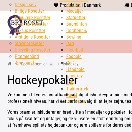
Design selv
heart
Pokaler
Produktion i Danmark
L
Billige Rosetter
solid
Medaljer
Populære Rosetter
Statuetter
Glimmer Rosetter
Badminton
Luksus Rosetter
Bordtennis
Årstidens Rosetter
Bowling
Stævnerosetter
Dart
Upcycling Rosetter
Floorball
Præmiebånd
Fodbold
Æresbånd
Golf
Sportspræmier
Ishockey
Håndbold
Hockeypokaler
Ishockey
Løb
Traktortræk
Velkommen til vores omfattende udvalg af ishockeypræmier, medalj
Padel
professionelt niveau, har vi det perfekte valg til at fejre sejre, t
Volleyball
Vores præmier inkluderer en bred vifte af medaljer og pokaler i f
fokus på kvalitet og detaljer, og de vil være en stolt erindring o
at fremhæve spillets højdepunkter og ære spillerne for deres ded