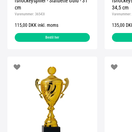
Ishockeyspiller - Statuette Guld - 31
Ishockeysp
cm
34,5 cm
Varenummer:
36543I
Varenummer
115,00 DKK inkl. moms
135,00 DK
Bestil her