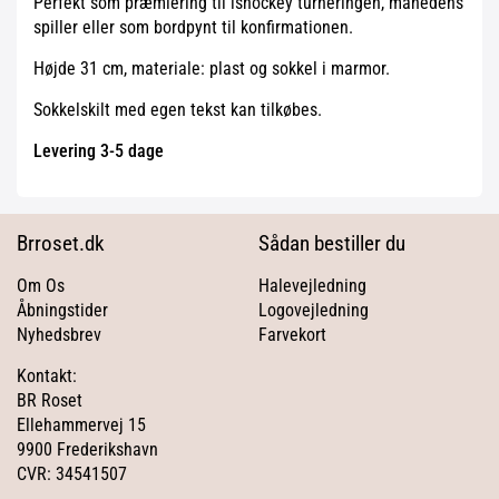
Perfekt som præmiering til ishockey turneringen, månedens
spiller eller som bordpynt til konfirmationen.
Højde 31 cm, materiale: plast og sokkel i marmor.
Sokkelskilt med egen tekst kan tilkøbes.
Levering 3-5 dage
Brroset.dk
Sådan bestiller du
Om Os
Halevejledning
Åbningstider
Logovejledning
Nyhedsbrev
Farvekort
Kontakt:
BR Roset
Ellehammervej 15
9900 Frederikshavn
CVR: 34541507