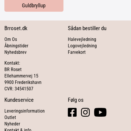
Guldbryllup
Brroset.dk
Sådan bestiller du
Om Os
Halevejledning
Åbningstider
Logovejledning
Nyhedsbrev
Farvekort
Kontakt:
BR Roset
Ellehammervej 15
9900 Frederikshavn
CVR: 34541507
Kundeservice
Følg os
facebook
instagram
youtube
Leveringsinformation
square
Outlet
Nyheder
Kontakt & info