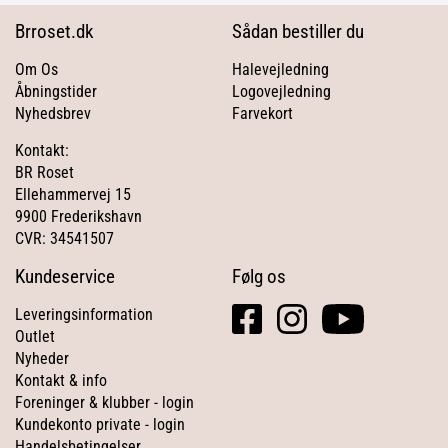
Brroset.dk
Sådan bestiller du
Om Os
Halevejledning
Åbningstider
Logovejledning
Nyhedsbrev
Farvekort
Kontakt:
BR Roset
Ellehammervej 15
9900 Frederikshavn
CVR: 34541507
Kundeservice
Følg os
facebook
instagram
youtube
Leveringsinformation
square
Outlet
Nyheder
Kontakt & info
Foreninger & klubber - login
Kundekonto private - login
Handelsbetingelser