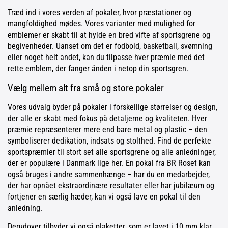
Træd ind i vores verden af pokaler, hvor præstationer og
mangfoldighed mødes. Vores varianter med mulighed for
emblemer er skabt til at hylde en bred vifte af sportsgrene og
begivenheder. Uanset om det er fodbold, basketball, svømning
eller noget helt andet, kan du tilpasse hver præmie med det
rette emblem, der fanger ånden i netop din sportsgren.
Vælg mellem alt fra små og store pokaler
Vores udvalg byder på pokaler i forskellige størrelser og design,
der alle er skabt med fokus på detaljerne og kvaliteten. Hver
præmie repræsenterer mere end bare metal og plastic – den
symboliserer dedikation, indsats og stolthed. Find de perfekte
sportspræmier til stort set alle sportsgrene og alle anledninger,
der er populære i Danmark lige her. En pokal fra BR Roset kan
også bruges i andre sammenhænge – har du en medarbejder,
der har opnået ekstraordinære resultater eller har jubilæum og
fortjener en særlig hæder, kan vi også lave en pokal til den
anledning.
Derudover tilbyder vi også plaketter, som er lavet i 10 mm klar