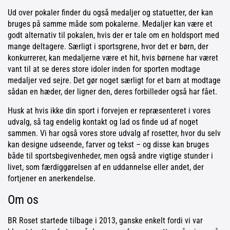
Ud over pokaler finder du også medaljer og statuetter, der kan
bruges på samme måde som pokalerne. Medaljer kan være et
godt alternativ til pokalen, hvis der er tale om en holdsport med
mange deltagere. Særligt i sportsgrene, hvor det er børn, der
konkurrerer, kan medaljerne være et hit, hvis børnene har været
vant til at se deres store idoler inden for sporten modtage
medaljer ved sejre. Det gør noget særligt for et barn at modtage
sådan en hæder, der ligner den, deres forbilleder også har fået.
Husk at hvis ikke din sport i forvejen er repræsenteret i vores
udvalg, så tag endelig kontakt og lad os finde ud af noget
sammen. Vi har også vores store udvalg af rosetter, hvor du selv
kan designe udseende, farver og tekst – og disse kan bruges
både til sportsbegivenheder, men også andre vigtige stunder i
livet, som færdiggørelsen af en uddannelse eller andet, der
fortjener en anerkendelse.
Om os
BR Roset startede tilbage i 2013, ganske enkelt fordi vi var