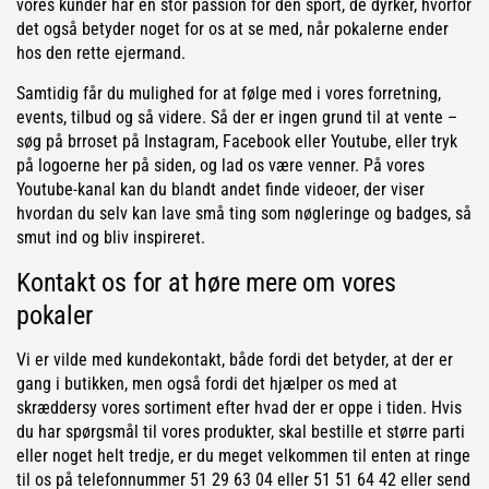
vores kunder har en stor passion for den sport, de dyrker, hvorfor
det også betyder noget for os at se med, når pokalerne ender
hos den rette ejermand.
Samtidig får du mulighed for at følge med i vores forretning,
events, tilbud og så videre. Så der er ingen grund til at vente –
søg på brroset på Instagram, Facebook eller Youtube, eller tryk
på logoerne her på siden, og lad os være venner. På vores
Youtube-kanal kan du blandt andet finde videoer, der viser
hvordan du selv kan lave små ting som nøgleringe og badges, så
smut ind og bliv inspireret.
Kontakt os for at høre mere om vores
pokaler
Vi er vilde med kundekontakt, både fordi det betyder, at der er
gang i butikken, men også fordi det hjælper os med at
skræddersy vores sortiment efter hvad der er oppe i tiden. Hvis
du har spørgsmål til vores produkter, skal bestille et større parti
eller noget helt tredje, er du meget velkommen til enten at ringe
til os på telefonnummer 51 29 63 04 eller 51 51 64 42 eller send