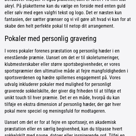
akryl. På plaketterne kan du vælge en forside med enten guld
eller sølv med egen valgfri tekst og logo. Det er næsten kun
fantasien, der sætter grænser og vi vil gøre alt hvad vi kan for at
skabe den helt perfekte pokal til netop dit arrangement.
Pokaler med personlig gravering
I vores pokaler forenes præstation og personlig hæder i en
enestående præmie. Uanset om det er til skoleturneringer,
klubmesterskaber eller større sportsbegivenheder, er vores
sportspræmier den ultimative måde at fejre mangfoldigheden i
sportsverdenen og hædre spillernes engagement på. Vores
udvalg inkluderer pokaler med mulighed for personligt
graverede sokkelskilte, der giver dig friheden til at tilføje et
unikt touch til hver præmie. Det er en måde, hvorpå du kan
tilføje en ekstra dimension af personlig hæder, der gør hver
pokal mere speciel og meningsfuld for modtageren.
Uanset om det er for at fejre en sportssejr, en akademisk
præstation eller en særlig begivenhed, kan du tilpasse hvert
sokkelskilt med navne, datoer eller inspirerende ord. Tilføj en