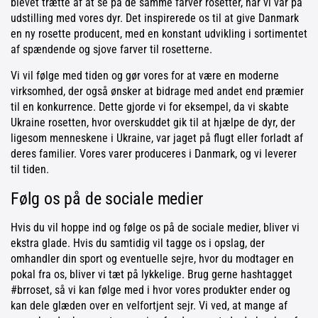
blevet trætte af at se på de samme farver rosetter, når vi var på
udstilling med vores dyr. Det inspirerede os til at give Danmark
en ny rosette producent, med en konstant udvikling i sortimentet
af spændende og sjove farver til rosetterne.
Vi vil følge med tiden og gør vores for at være en moderne
virksomhed, der også ønsker at bidrage med andet end præmier
til en konkurrence. Dette gjorde vi for eksempel, da vi skabte
Ukraine rosetten, hvor overskuddet gik til at hjælpe de dyr, der
ligesom menneskene i Ukraine, var jaget på flugt eller forladt af
deres familier. Vores varer produceres i Danmark, og vi leverer
til tiden.
Følg os på de sociale medier
Hvis du vil hoppe ind og følge os på de sociale medier, bliver vi
ekstra glade. Hvis du samtidig vil tagge os i opslag, der
omhandler din sport og eventuelle sejre, hvor du modtager en
pokal fra os, bliver vi tæt på lykkelige. Brug gerne hashtagget
#brroset, så vi kan følge med i hvor vores produkter ender og
kan dele glæden over en velfortjent sejr. Vi ved, at mange af