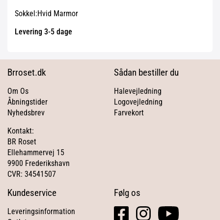
Sokkel:Hvid Marmor
Levering 3-5 dage
Brroset.dk
Sådan bestiller du
Om Os
Halevejledning
Åbningstider
Logovejledning
Nyhedsbrev
Farvekort
Kontakt:
BR Roset
Ellehammervej 15
9900 Frederikshavn
CVR: 34541507
Kundeservice
Følg os
facebook
instagram
youtube
Leveringsinformation