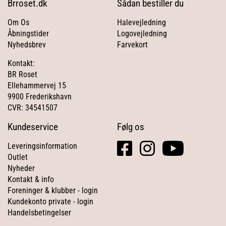
Brroset.dk
Sådan bestiller du
Om Os
Halevejledning
Åbningstider
Logovejledning
Nyhedsbrev
Farvekort
Kontakt:
BR Roset
Ellehammervej 15
9900 Frederikshavn
CVR: 34541507
Kundeservice
Følg os
facebook
instagram
youtube
Leveringsinformation
square
Outlet
Nyheder
Kontakt & info
Foreninger & klubber - login
Kundekonto private - login
Handelsbetingelser