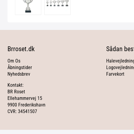
Brroset.dk
Sådan best
Om Os
Halevejlednin
Åbningstider
Logovejlednin
Nyhedsbrev
Farvekort
Kontakt:
BR Roset
Ellehammervej 15
9900 Frederikshavn
CVR: 34541507