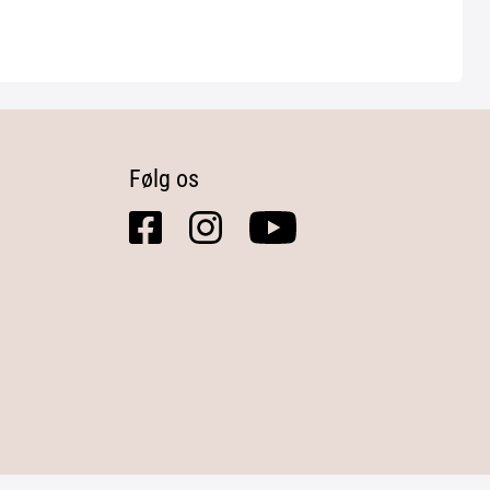
Følg os
facebook
instagram
youtube
square