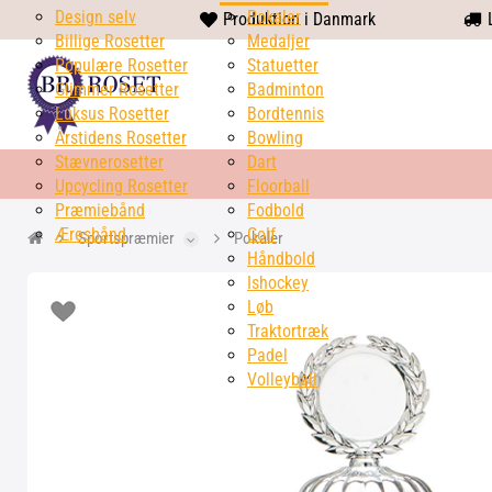
Design selv
heart
Pokaler
Produktion i Danmark
L
Billige Rosetter
solid
Medaljer
Populære Rosetter
Statuetter
Glimmer Rosetter
Badminton
Luksus Rosetter
Bordtennis
Årstidens Rosetter
Bowling
Stævnerosetter
Dart
Upcycling Rosetter
Floorball
Præmiebånd
Fodbold
Æresbånd
Golf
Sportspræmier
Pokaler
Håndbold
Ishockey
Løb
Traktortræk
Padel
Volleyball