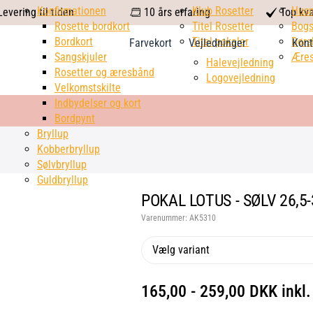
calendar
Konfirmationen
Klub Rosetter
check
Hus
evering til tiden
10 års erfaring
Top kva
Rosette bordkort
Titel Rosetter
mark
Bogs
Bordkort
Titel pokaler
Dørs
Farvekort
Vejledninger
Kont
Sangskjuler
Æres
Halevejledning
Rosetter og æresbånd
Logovejledning
Velkomstskilte
Indbydelser og kort
Bordpynt
Bryllup
Kobberbryllup
Sølvbryllup
Guldbryllup
POKAL LOTUS - SØLV 26,5
Varenummer:
AK5310
Vælg variant
165,00 - 259,00 DKK ink