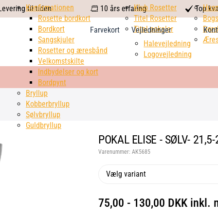
calendar
Konfirmationen
Klub Rosetter
check
Hus
evering til tiden
10 års erfaring
Top kva
Rosette bordkort
Titel Rosetter
mark
Bogs
Bordkort
Titel pokaler
Dørs
Farvekort
Vejledninger
Kont
Sangskjuler
Æres
Halevejledning
Rosetter og æresbånd
Logovejledning
Velkomstskilte
Indbydelser og kort
Bordpynt
Bryllup
Kobberbryllup
Sølvbryllup
Guldbryllup
POKAL ELISE - SØLV- 21,5
Varenummer:
AK5685
Vælg variant
75,00 - 130,00 DKK inkl.