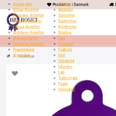
Design selv
heart
Pokaler
Produktion i Danmark
L
Billige Rosetter
solid
Medaljer
Populære Rosetter
Statuetter
Glimmer Rosetter
Badminton
Luksus Rosetter
Bordtennis
Årstidens Rosetter
Bowling
Stævnerosetter
Dart
Upcycling Rosetter
Floorball
Præmiebånd
Fodbold
Æresbånd
Golf
Hundetegn
Håndbold
Ishockey
Løb
Traktortræk
Padel
Volleyball