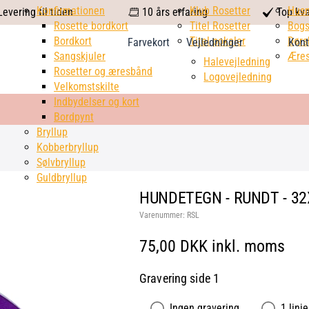
calendar
Konfirmationen
Klub Rosetter
check
Hus
evering til tiden
10 års erfaring
Top kva
Rosette bordkort
Titel Rosetter
mark
Bogs
Bordkort
Titel pokaler
Dørs
Farvekort
Vejledninger
Kont
Sangskjuler
Æres
Halevejledning
Rosetter og æresbånd
Logovejledning
Velkomstskilte
Indbydelser og kort
Bordpynt
Bryllup
Kobberbryllup
Sølvbryllup
Guldbryllup
HUNDETEGN - RUNDT - 32X
Varenummer:
RSL
75,00 DKK inkl. moms
Gravering side 1
Ingen gravering
1 linje