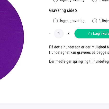
Gravering side 2
Ingen gravering
1 linje
Læg i kur
-
+
På dette hundetegn er der mulighed for
Hundetegnet kan graveres på begge si
Der medfølger springring til hundeteg