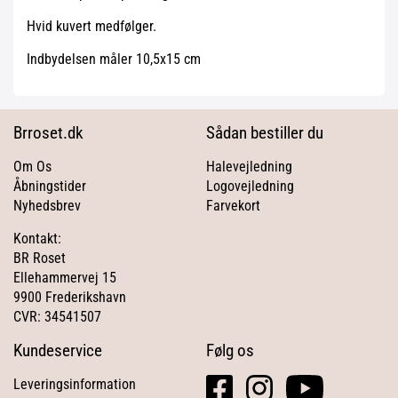
Hvid kuvert medfølger.
Indbydelsen måler 10,5x15 cm
Brroset.dk
Sådan bestiller du
Om Os
Halevejledning
Åbningstider
Logovejledning
Nyhedsbrev
Farvekort
Kontakt:
BR Roset
Ellehammervej 15
9900 Frederikshavn
CVR: 34541507
Kundeservice
Følg os
facebook
instagram
youtube
Leveringsinformation