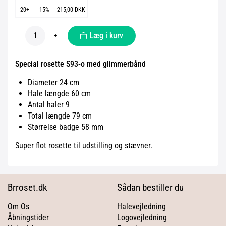
20+
15%
215,00 DKK
Læg i kurv
-
+
Special rosette S93-o med glimmerbånd
Diameter 24 cm
Hale længde 60 cm
Antal haler 9
Total længde 79 cm
Størrelse badge 58 mm
Super flot rosette til udstilling og stævner.
Brroset.dk
Sådan bestiller du
Om Os
Halevejledning
Åbningstider
Logovejledning