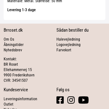
Materiale: Metal. Størrelse: 50 mm
Levering 1-3 dage
Brroset.dk
Sådan bestiller du
Om Os
Halevejledning
Åbningstider
Logovejledning
Nyhedsbrev
Farvekort
Kontakt:
BR Roset
Ellehammervej 15
9900 Frederikshavn
CVR: 34541507
Kundeservice
Følg os
facebook
instagram
youtube
Leveringsinformation
square
Outlet