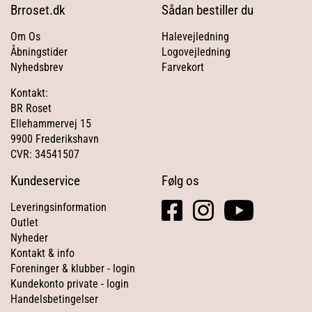
Brroset.dk
Sådan bestiller du
Om Os
Halevejledning
Åbningstider
Logovejledning
Nyhedsbrev
Farvekort
Kontakt:
BR Roset
Ellehammervej 15
9900 Frederikshavn
CVR: 34541507
Kundeservice
Følg os
facebook
instagram
youtube
Leveringsinformation
square
Outlet
Nyheder
Kontakt & info
Foreninger & klubber - login
Kundekonto private - login
Handelsbetingelser