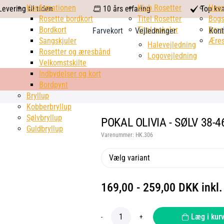
calendar
Konfirmationen
Klub Rosetter
check
Hus
evering til tiden
10 års erfaring
Top kva
Rosette bordkort
Titel Rosetter
mark
Bogs
Bordkort
Titel pokaler
Dørs
Farvekort
Vejledninger
Kont
Sangskjuler
Æres
Halevejledning
Rosetter og æresbånd
Logovejledning
Velkomstskilte
Indbydelser og kort
Bordpynt
Bryllup
Kobberbryllup
Sølvbryllup
POKAL OLIVIA - SØLV 38-4
Guldbryllup
Varenummer:
HK.306
Vælg variant
169,00 - 259,00 DKK ink
Læg i kur
-
+