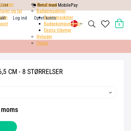
nummer
mobile
Hundetegn
litet
Betal med MobilePay
taver og tal
pay
Badgemaskiner
kilte
Badgemaskiner
akt
Log ind
Opret konto
search
heart
port
Badgekomponenter
0
light
light
Ekstra tilbehør
Nyheder
Outlet
6,5 CM - 8 STØRRELSER
l. moms
v