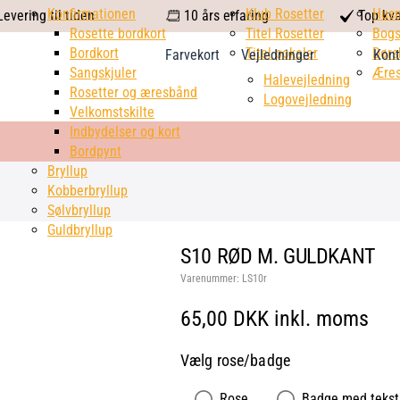
calendar
Konfirmationen
Klub Rosetter
check
Hus
evering til tiden
10 års erfaring
Top kva
Rosette bordkort
Titel Rosetter
mark
Bogs
Bordkort
Titel pokaler
Dørs
Farvekort
Vejledninger
Kont
Sangskjuler
Æres
Halevejledning
Rosetter og æresbånd
Logovejledning
Velkomstskilte
Indbydelser og kort
Bordpynt
Bryllup
Kobberbryllup
Sølvbryllup
Guldbryllup
S10 RØD M. GULDKANT
Varenummer:
LS10r
65,00 DKK inkl. moms
Vælg rose/badge
Rose
Badge med tekst