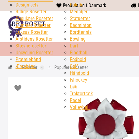
Design selv
heart
Pokaler
Produktion i Danmark
L
Billige Rosetter
solid
Medaljer
Populære Rosetter
Statuetter
Glimmer Rosetter
Badminton
Luksus Rosetter
Bordtennis
Årstidens Rosetter
Bowling
Stævnerosetter
Dart
Upcycling Rosetter
Floorball
Præmiebånd
Fodbold
Æresbånd
Golf
Rosetter
Populære Rosetter
Håndbold
Ishockey
Løb
Traktortræk
Padel
Volleyball