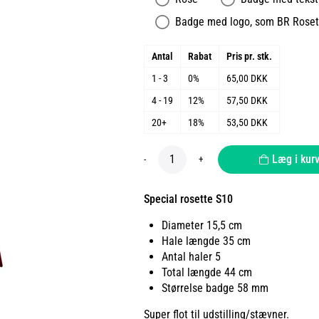
Badge med logo, som BR Roset 
Antal
Rabat
Pris pr. stk.
1 - 3
0%
65,00 DKK
4 - 19
12%
57,50 DKK
20+
18%
53,50 DKK
Læg i kur
-
+
Special rosette S10
Diameter 15,5 cm
Hale længde 35 cm
Antal haler 5
Total længde 44 cm
Størrelse badge 58 mm
Super flot til udstilling/stævner.