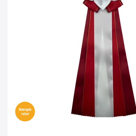
Mængde
rabat