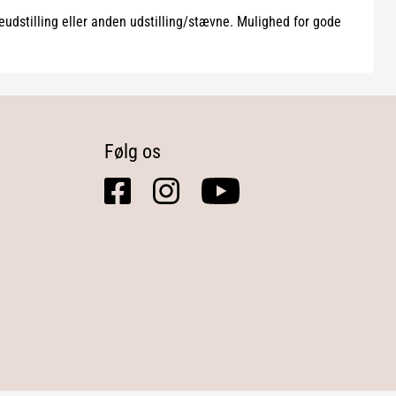
deudstilling eller anden udstilling/stævne. Mulighed for gode
Følg os
facebook
instagram
youtube
square