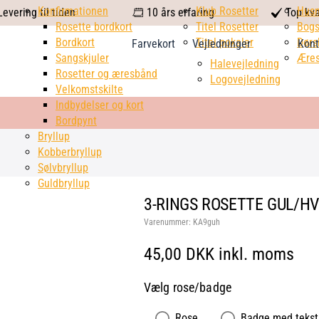
calendar
Konfirmationen
Klub Rosetter
check
Hus
evering til tiden
10 års erfaring
Top kva
Rosette bordkort
Titel Rosetter
mark
Bogs
Bordkort
Titel pokaler
Dørs
Farvekort
Vejledninger
Kont
Sangskjuler
Æres
Halevejledning
Rosetter og æresbånd
Logovejledning
Velkomstskilte
Indbydelser og kort
Bordpynt
Bryllup
Kobberbryllup
Sølvbryllup
Guldbryllup
3-RINGS ROSETTE GUL/HV
Varenummer:
KA9guh
45,00 DKK inkl. moms
Vælg rose/badge
Rose
Badge med tekst