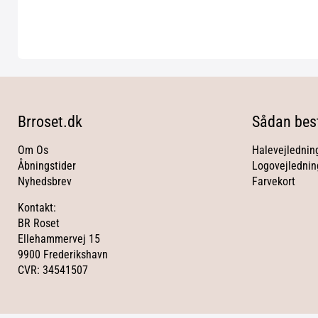
Brroset.dk
Sådan best
Om Os
Halevejlednin
Åbningstider
Logovejlednin
Nyhedsbrev
Farvekort
Kontakt:
BR Roset
Ellehammervej 15
9900 Frederikshavn
CVR: 34541507