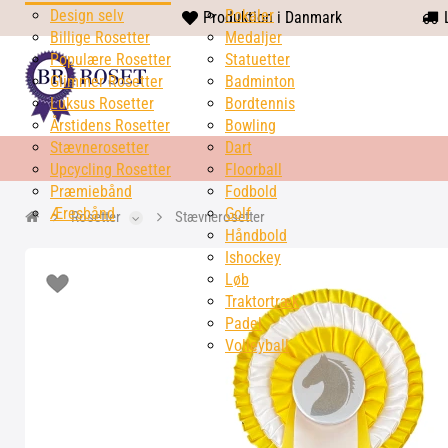
Design selv
heart
Pokaler
Produktion i Danmark
L
Billige Rosetter
solid
Medaljer
Populære Rosetter
Statuetter
Glimmer Rosetter
Badminton
Luksus Rosetter
Bordtennis
Årstidens Rosetter
Bowling
Stævnerosetter
Dart
Upcycling Rosetter
Floorball
Præmiebånd
Fodbold
Æresbånd
Golf
Rosetter
Stævnerosetter
Håndbold
Ishockey
Løb
Traktortræk
Padel
Volleyball