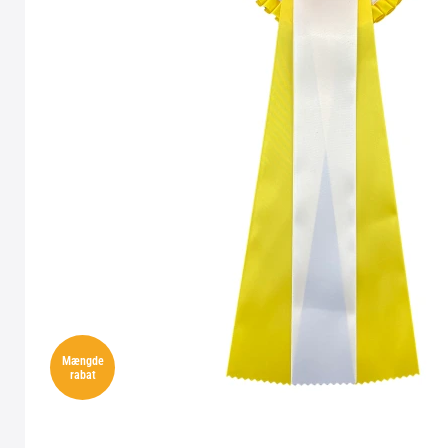
Mængde
rabat