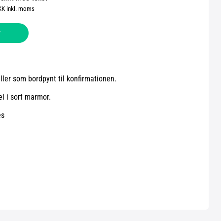
KK inkl. moms
v
eller som bordpynt til konfirmationen.
l i sort marmor.
es