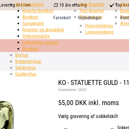
calendar
Konfirmationen
Klub Rosetter
check
Hus
evering til tiden
10 års erfaring
Top kva
Rosette bordkort
Titel Rosetter
mark
Bogs
Bordkort
Titel pokaler
Dørs
Farvekort
Vejledninger
Kont
Sangskjuler
Æres
Halevejledning
Rosetter og æresbånd
Logovejledning
Velkomstskilte
Indbydelser og kort
Bordpynt
Bryllup
Kobberbryllup
Sølvbryllup
Guldbryllup
KO - STATUETTE GULD - 1
Varenummer:
34322
55,00 DKK inkl. moms
Vælg gravering af sokkelskilt
Sokkel