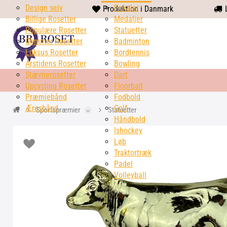
Design selv
heart
Pokaler
Produktion i Danmark
L
Billige Rosetter
solid
Medaljer
Populære Rosetter
Statuetter
Glimmer Rosetter
Badminton
Luksus Rosetter
Bordtennis
Årstidens Rosetter
Bowling
Stævnerosetter
Dart
Upcycling Rosetter
Floorball
Præmiebånd
Fodbold
Æresbånd
Golf
Sportspræmier
Statuetter
Håndbold
Ishockey
Løb
Traktortræk
Padel
Volleyball