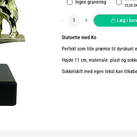
Ingen gravering
25,00 D
Læg i kur
-
+
Statuette med Ko
Perfekt som lille præmie til dyrskuet 
Højde 11 cm, materiale: plast og sokke
Sokkelskilt med egen tekst kan tilkøb