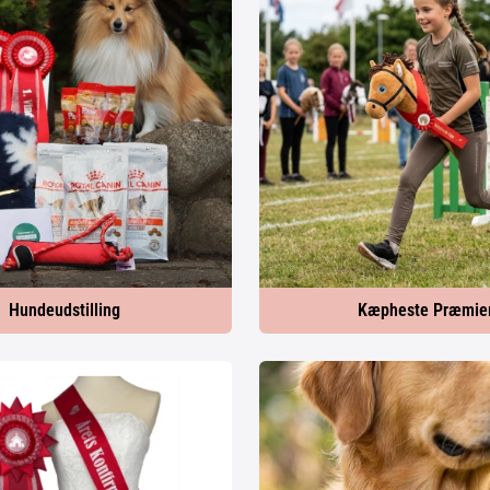
Hundeudstilling
Kæpheste Præmie