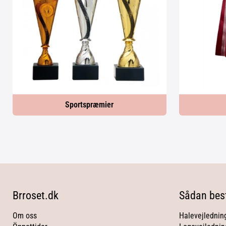
Sportspræmier
Brroset.dk
Sådan best
Om oss
Halevejlednin