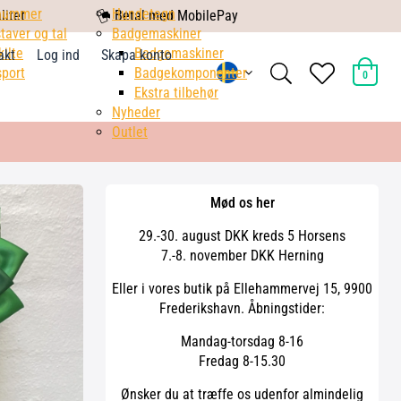
nummer
mobile
Hundetegn
litet
Betal med MobilePay
taver og tal
pay
Badgemaskiner
kilte
Badgemaskiner
akt
Log ind
Skapa konto
search
heart
port
Badgekomponenter
0
light
light
Ekstra tilbehør
Nyheder
Outlet
Mød os her
29.-30. august DKK kreds 5 Horsens
7.-8. november DKK Herning
Eller i vores butik på Ellehammervej 15, 9900
Frederikshavn. Åbningstider:
Mandag-torsdag 8-16
Fredag 8-15.30
Ønsker du at træffe os udenfor almindelig