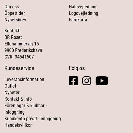
Om oss
Halevejledning
Öppettider
Logovejledning
Nyhetsbrev
Färgkarta
Kontakt:
BR Roset
Ellehammervej 15
9900 Frederikshavn
CVR: 34541507
Kundeservice
Følg os
facebook
instagram
youtube
Leveransinformation
square
Outlet
Nyheter
Kontakt & info
Föreningar & klubbar -
inloggning
Kundkonto privat - inloggning
Handelsvillkor