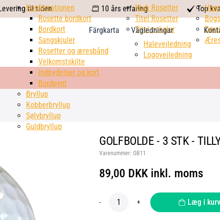
calendar
Konfirmationen
Klub Rosetter
check
Hus
evering til tiden
10 års erfaring
Top kva
Rosette bordkort
Titel Rosetter
mark
Bogs
Bordkort
Titel pokaler
Dørs
Färgkarta
Vägledningar
Kont
Sangskjuler
Æres
Halevejledning
Rosetter og æresbånd
Logovejledning
Velkomstskilte
Indbydelser og kort
Bordpynt
Bryllup
Kobberbryllup
Sølvbryllup
Guldbryllup
GOLFBOLDE - 3 STK - TILL
Varenummer:
GB11
89,00 DKK inkl. moms
Læg i kur
-
+