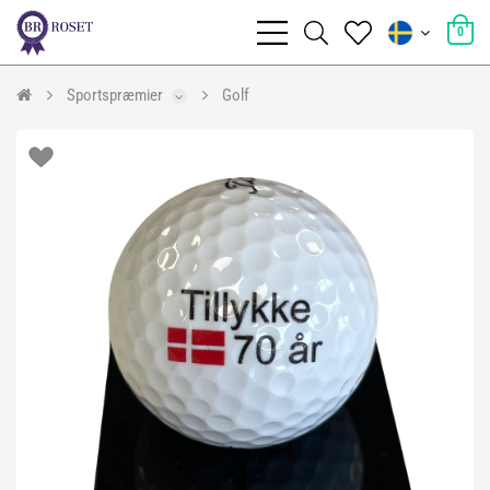
0
Sportspræmier
Golf