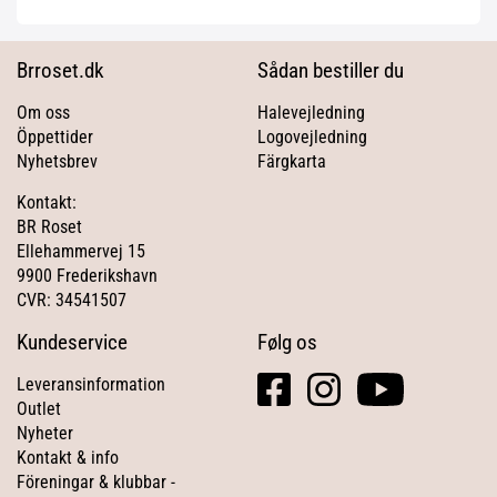
Brroset.dk
Sådan bestiller du
Om oss
Halevejledning
Öppettider
Logovejledning
Nyhetsbrev
Färgkarta
Kontakt:
BR Roset
Ellehammervej 15
9900 Frederikshavn
CVR: 34541507
Kundeservice
Følg os
facebook
instagram
youtube
Leveransinformation
square
Outlet
Nyheter
Kontakt & info
Föreningar & klubbar -